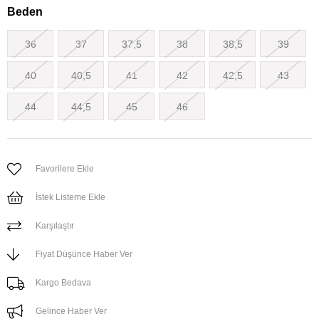
Beden
36
37
37,5
38
38,5
39
40
40,5
41
42
42,5
43
44
44,5
45
46
Favorilere Ekle
İstek Listeme Ekle
Karşılaştır
Fiyat Düşünce Haber Ver
Kargo Bedava
Gelince Haber Ver