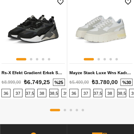
Rs-X Efekt Gradient Erkek Sneaker
Mayze Stack Luxe Wns Kadın Sneaker
₺6.749,25
₺3.780,00
₺8.999,00
₺5.400,00
%25
%30
36
37
37,5
38
38,5
39
36
40
37
40,5
37,5
41
38
42
38,5
42,5
3