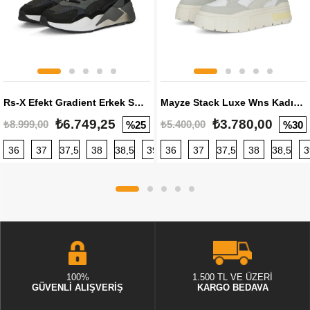
Rs-X Efekt Gradient Erkek Sneaker
Mayze Stack Luxe Wns Kadın Sneaker
₺6.749,25
₺3.780,00
₺8.999,00
₺5.400,00
%25
%30
36
37
37,5
38
38,5
39
36
40
37
40,5
37,5
41
38
42
38,5
42,5
3
100%
1.500 TL VE ÜZERİ
GÜVENLİ ALIŞVERİŞ
KARGO BEDAVA