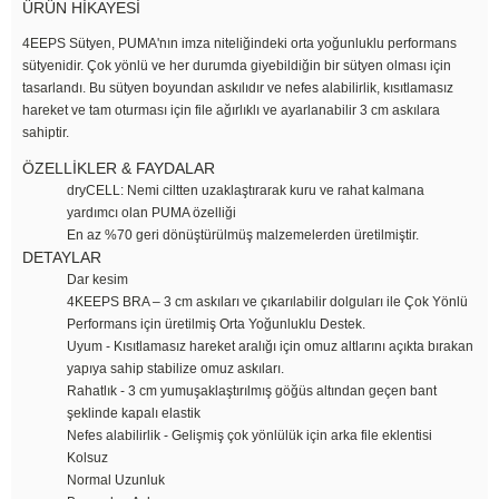
ÜRÜN HİKAYESİ
4EEPS Sütyen, PUMA'nın imza niteliğindeki orta yoğunluklu performans
sütyenidir. Çok yönlü ve her durumda giyebildiğin bir sütyen olması için
tasarlandı. Bu sütyen boyundan askılıdır ve nefes alabilirlik, kısıtlamasız
hareket ve tam oturması için file ağırlıklı ve ayarlanabilir 3 cm askılara
sahiptir.
ÖZELLİKLER & FAYDALAR
dryCELL: Nemi ciltten uzaklaştırarak kuru ve rahat kalmana
yardımcı olan PUMA özelliği
En az %70 geri dönüştürülmüş malzemelerden üretilmiştir.
DETAYLAR
Dar kesim
4KEEPS BRA – 3 cm askıları ve çıkarılabilir dolguları ile Çok Yönlü
Performans için üretilmiş Orta Yoğunluklu Destek.
Uyum - Kısıtlamasız hareket aralığı için omuz altlarını açıkta bırakan
yapıya sahip stabilize omuz askıları.
Rahatlık - 3 cm yumuşaklaştırılmış göğüs altından geçen bant
şeklinde kapalı elastik
Nefes alabilirlik - Gelişmiş çok yönlülük için arka file eklentisi
Kolsuz
Normal Uzunluk