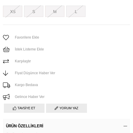
XS
S
M
L
Favorilere Ekle
İstek Listeme Ekle
Karşılaştır
Fiyat Düşünce Haber Ver
Kargo Bedava
Gelince Haber Ver
TAVSIYE ET
YORUM YAZ
ÜRÜN ÖZELLIKLERI