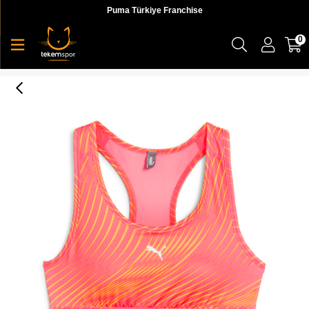
Puma Türkiye Franchise
0
Puma 4Keeps Bra - P Kadın Sporcu Sütyeni