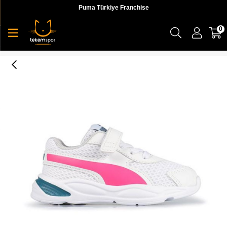
Puma Türkiye Franchise
0
Puma 90S Runner Mesh Ac Inf Çocuk Günlük Ayakkabı - 37292806