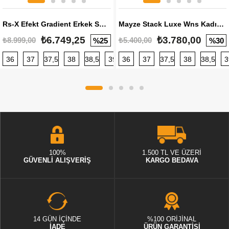
Rs-X Efekt Gradient Erkek Sneaker
Mayze Stack Luxe Wns Kadın Sneaker
₺6.749,25
₺3.780,00
₺8.999,00
₺5.400,00
%25
%30
36
37
37,5
38
38,5
39
36
40
37
40,5
37,5
41
38
42
38,5
42,5
3
100%
1.500 TL VE ÜZERİ
GÜVENLİ ALIŞVERİŞ
KARGO BEDAVA
14 GÜN İÇİNDE
%100 ORİJİNAL
İADE
ÜRÜN GARANTİSİ