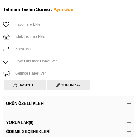
Tahmini Teslim Süresi
:
Aynı Gün
Favorilere Ekle
İstek Listeme Ekle
Karşılaştır
Fiyat Düşünce Haber Ver
Gelince Haber Ver
TAVSIYE ET
YORUM YAZ
ÜRÜN ÖZELLIKLERI
YORUMLAR
(0)
ÖDEME SEÇENEKLERI