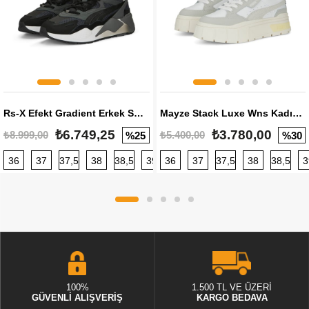
Rs-X Efekt Gradient Erkek Sneaker
Mayze Stack Luxe Wns Kadın Sneaker
₺6.749,25
₺3.780,00
₺8.999,00
₺5.400,00
%25
%30
36
37
37,5
38
38,5
39
36
40
37
40,5
37,5
41
38
42
38,5
42,5
3
100%
1.500 TL VE ÜZERİ
GÜVENLİ ALIŞVERİŞ
KARGO BEDAVA