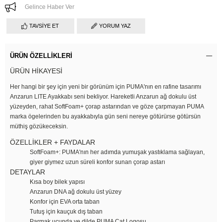
Gelince Haber Ver
TAVSIYE ET
YORUM YAZ
ÜRÜN ÖZELLIKLERI
ÜRÜN HİKAYESİ
Her hangi bir şey için yeni bir görünüm için PUMA'nın en rafine tasarımı
Anzarun LITE Ayakkabı seni bekliyor. Hareketli Anzarun ağ dokulu üst
yüzeyden, rahat SoftFoam+ çorap astarından ve göze çarpmayan PUMA
marka ögelerinden bu ayakkabıyla gün seni nereye götürürse götürsün
müthiş gözükeceksin.
ÖZELLİKLER + FAYDALAR
SoftFoam+: PUMA'nın her adımda yumuşak yastıklama sağlayan,
giyer giymez uzun süreli konfor sunan çorap astarı
DETAYLAR
Kısa boy bilek yapısı
Anzarun DNA ağ dokulu üst yüzey
Konfor için EVA orta taban
Tutuş için kauçuk dış taban
Parmak ucunda ve dilde PUMA Cat Logosu