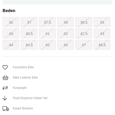
Beden
36
37
37,5
38
38,5
39
40
40,5
41
42
42,5
43
44
44,5
45
46
47
48,5
Favorilere Ekle
İstek Listeme Ekle
Karşılaştır
Fiyat Düşünce Haber Ver
Kargo Bedava