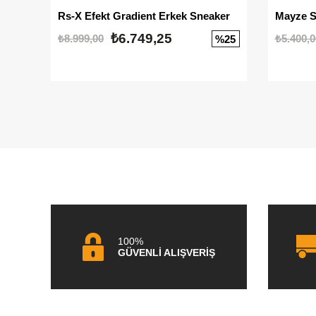
Rs-X Efekt Gradient Erkek Sneaker
₺6.749,25
₺8.999,00
₺5.400,0
%25
100%
GÜVENLİ ALIŞVERİŞ