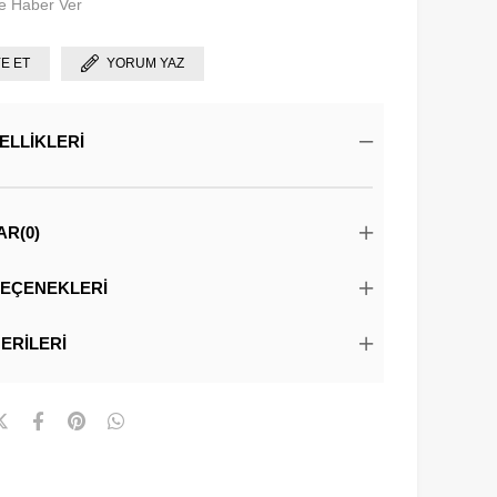
e Haber Ver
YE ET
YORUM YAZ
ELLIKLERI
AR
(0)
EÇENEKLERI
ERILERI