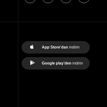
App Store’dan
indirin
Google play’den
indirin