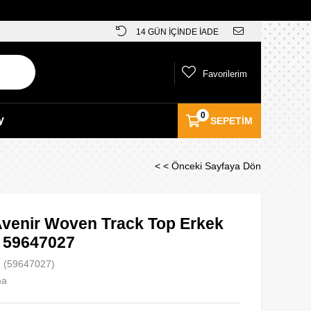
14 GÜN İÇİNDE İADE
Favorilerim
0
y
SEPETIM
< < Önceki Sayfaya Dön
venir Woven Track Top Erkek
- 59647027
(59647027)
ma