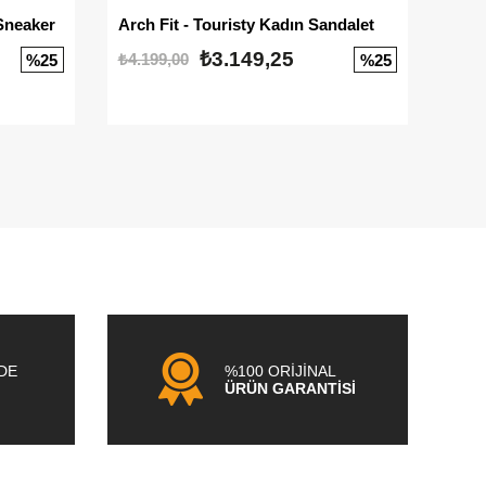
Sneaker
Arch Fit - Touristy Kadın Sandalet
Big
₺3.149,25
₺4.199,00
₺3.1
%25
%25
NDE
%100 ORİJİNAL
ÜRÜN GARANTİSİ