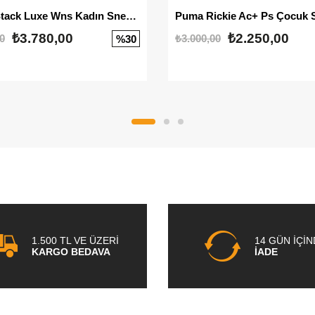
Mayze Stack Luxe Wns Kadın Sneaker
Puma Rickie Ac+ Ps Çocuk 
₺3.780,00
₺2.250,00
0
₺3.000,00
%30
1.500 TL VE ÜZERİ
14 GÜN İÇİ
KARGO BEDAVA
İADE