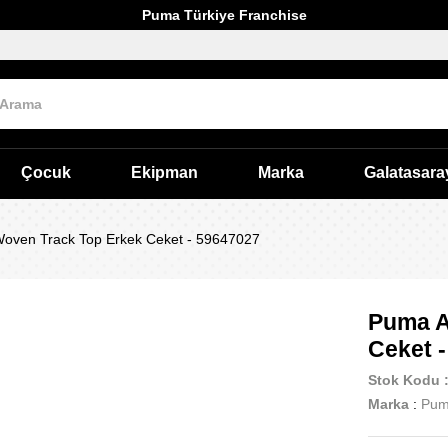
Puma Türkiye Franchise
Çocuk
Ekipman
Marka
Galatasara
oven Track Top Erkek Ceket - 59647027
Puma A
Ceket 
Stok Kodu
Marka
:
Pu