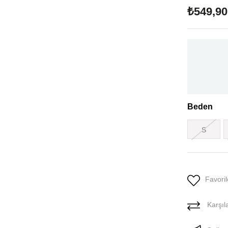
₺549,90
Beden
S
Favoril
Karşıla