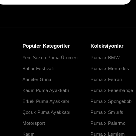
Popüler Kategoriler
Koleksiyonlar
Yeni Sezon Puma Ürünleri
Puma x BMW
Bahar Festivali
Puma x Mercedes
Anneler Günü
Puma x Ferrari
Kadın Puma Ayakkabı
Puma x Fenerbahçe
Erkek Puma Ayakkabı
Puma x Spongebob
Çocuk Puma Ayakkabı
Puma x Smurfs
Motorsport
Puma x Palermo
Kadın
Puma x Lemlem