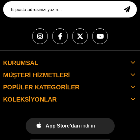
KURUMSAL
MÜŞTERI HIZMETLERI
POPÜLER KATEGORILER
KOLEKSIYONLAR
App Store’dan
indirin