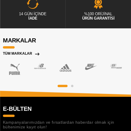
14 GÜN İÇİNDE
%100 ORİJİNAL
İADE
ÜRÜN GARANTİSİ
MARKALAR
TÜM MARKALAR
E-BÜLTEN
Kampanyalarımızdan ve fırsatlardan haberdar olmak için
bültenimize kayıt olun!