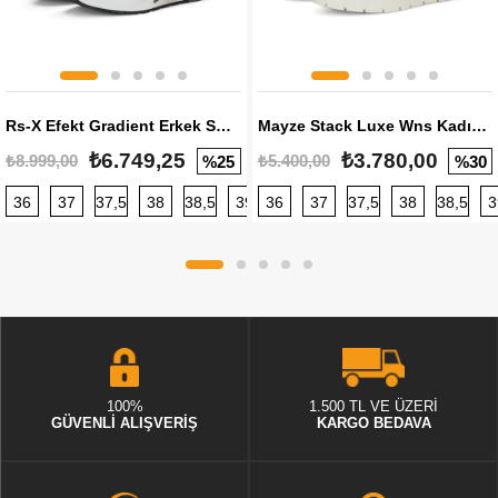
Rs-X Efekt Gradient Erkek Sneaker
Mayze Stack Luxe Wns Kadın Sneaker
₺6.749,25
₺3.780,00
₺8.999,00
₺5.400,00
%25
%30
36
37
37,5
38
38,5
39
36
40
37
40,5
37,5
41
38
42
38,5
42,5
3
100%
1.500 TL VE ÜZERİ
GÜVENLİ ALIŞVERİŞ
KARGO BEDAVA