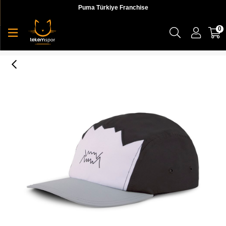
Puma Türkiye Franchise
0
Puma Basketball 5 Pnl Cap Unisex Siyah Şapka - 02356901