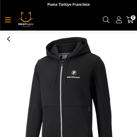
Puma Türkiye Franchise
0
Puma Bmw Mms Full-Zip Hoodie Erkek Siyah Sweatshirt - 53118701