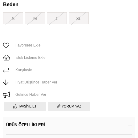
Beden
S
M
L
XL
Favorilere Ekle
İstek Listeme Ekle
Karşılaştır
Fiyat Düşünce Haber Ver
Gelince Haber Ver
TAVSIYE ET
YORUM YAZ
ÜRÜN ÖZELLIKLERI