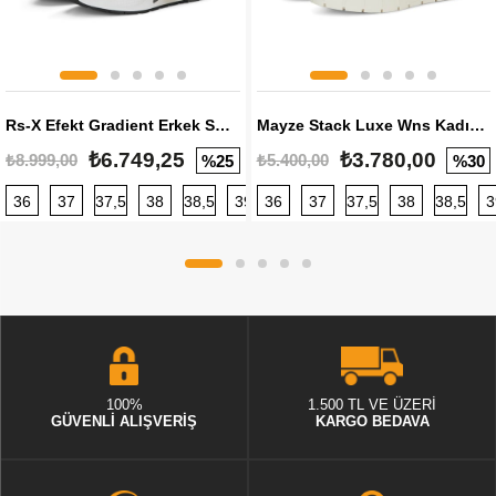
Rs-X Efekt Gradient Erkek Sneaker
Mayze Stack Luxe Wns Kadın Sneaker
₺6.749,25
₺3.780,00
₺8.999,00
₺5.400,00
%25
%30
36
37
37,5
38
38,5
39
36
40
37
40,5
37,5
41
38
42
38,5
42,5
3
100%
1.500 TL VE ÜZERİ
GÜVENLİ ALIŞVERİŞ
KARGO BEDAVA