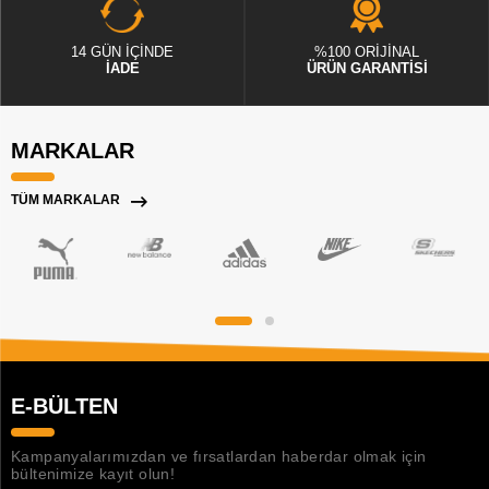
14 GÜN İÇİNDE
%100 ORİJİNAL
İADE
ÜRÜN GARANTİSİ
MARKALAR
TÜM MARKALAR
E-BÜLTEN
Kampanyalarımızdan ve fırsatlardan haberdar olmak için
bültenimize kayıt olun!