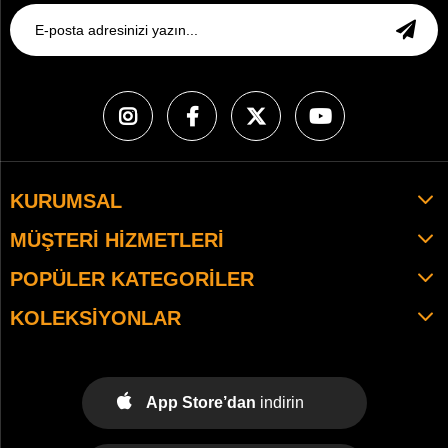
KURUMSAL
MÜŞTERI HIZMETLERI
POPÜLER KATEGORILER
KOLEKSIYONLAR
App Store’dan
indirin