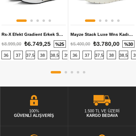
Rs-X Efekt Gradient Erkek Sneaker
Mayze Stack Luxe Wns Kadın Sneaker
₺6.749,25
₺3.780,00
₺8.999,00
₺5.400,00
%25
%30
36
37
37,5
38
38,5
39
36
40
37
40,5
37,5
41
38
42
38,5
42,5
3
100%
1.500 TL VE ÜZERİ
GÜVENLİ ALIŞVERİŞ
KARGO BEDAVA