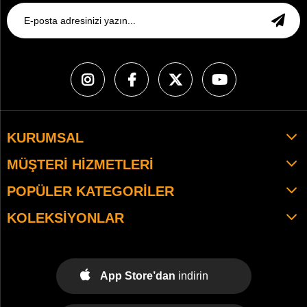
KURUMSAL
MÜŞTERI HIZMETLERI
POPÜLER KATEGORILER
KOLEKSIYONLAR
App Store’dan
indirin