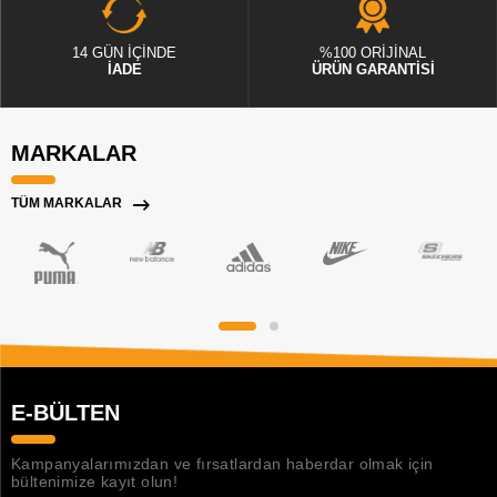
14 GÜN İÇİNDE
%100 ORİJİNAL
İADE
ÜRÜN GARANTİSİ
MARKALAR
TÜM MARKALAR
E-BÜLTEN
Kampanyalarımızdan ve fırsatlardan haberdar olmak için
bültenimize kayıt olun!