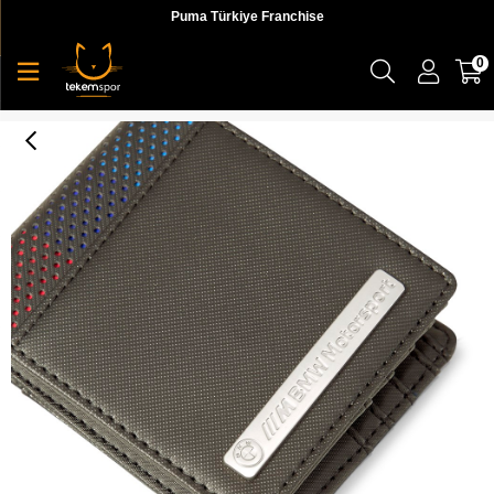
Puma Türkiye Franchise
0
Puma Bmw Mms Wallet Unisex Siyah Cüzdan - 05406401