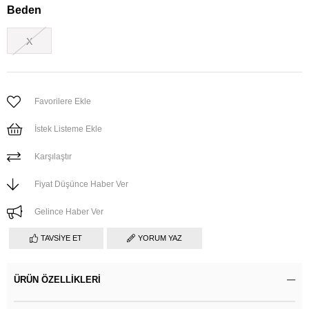
Beden
X
Favorilere Ekle
İstek Listeme Ekle
Karşılaştır
Fiyat Düşünce Haber Ver
Gelince Haber Ver
TAVSIYE ET
YORUM YAZ
ÜRÜN ÖZELLIKLERI