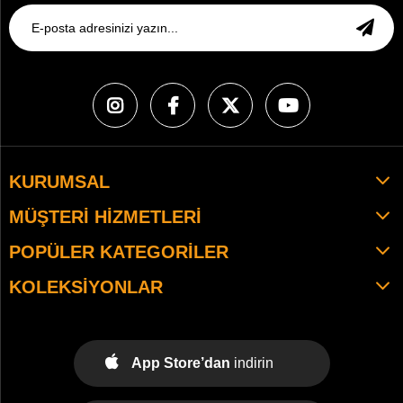
KURUMSAL
MÜŞTERI HIZMETLERI
POPÜLER KATEGORILER
KOLEKSIYONLAR
App Store’dan
indirin