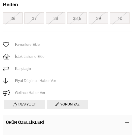
Beden
36
37
38
38,5
39
40
Favorilere Ekle
İstek Listeme Ekle
Karşılaştır
Fiyat Düşünce Haber Ver
Gelince Haber Ver
TAVSIYE ET
YORUM YAZ
ÜRÜN ÖZELLIKLERI