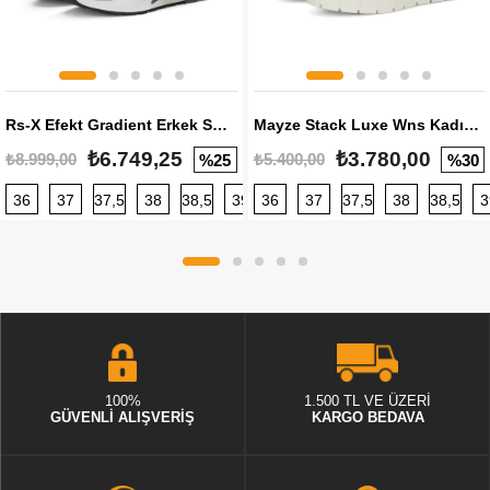
Rs-X Efekt Gradient Erkek Sneaker
Mayze Stack Luxe Wns Kadın Sneaker
₺6.749,25
₺3.780,00
₺8.999,00
₺5.400,00
%25
%30
36
37
37,5
38
38,5
39
36
40
37
40,5
37,5
41
38
42
38,5
42,5
3
100%
1.500 TL VE ÜZERİ
GÜVENLİ ALIŞVERİŞ
KARGO BEDAVA