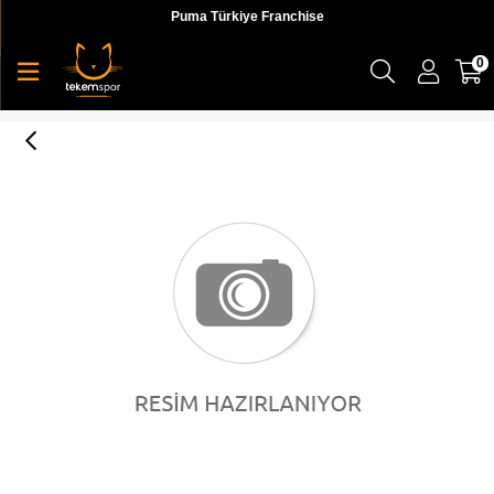
Puma Türkiye Franchise
0
Puma Carina Lift Kadın Günlük Ayakkabı - 37303107