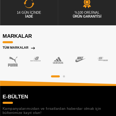
14 GÜN İÇİNDE
%100 ORİJİNAL
İADE
ÜRÜN GARANTİSİ
MARKALAR
TÜM MARKALAR
E-BÜLTEN
Kampanyalarımızdan ve fırsatlardan haberdar olmak için
bültenimize kayıt olun!