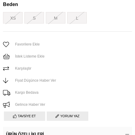
Beden
XS
S
M
L
Favorilere Ekle
İstek Listeme Ekle
Karşılaştır
Fiyat Düşünce Haber Ver
Kargo Bedava
Gelince Haber Ver
TAVSIYE ET
YORUM YAZ
ÜRÜN ÖZELLIKLERI