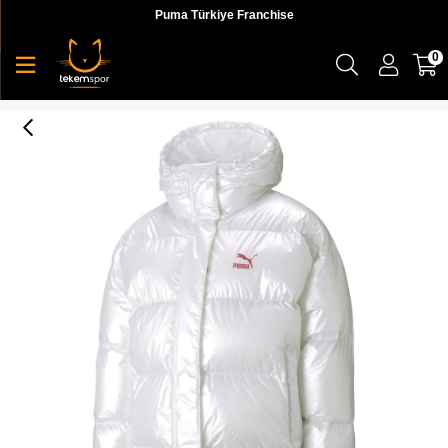
Puma Türkiye Franchise
0
Puma Classics Oversized Jacket Kadın Beyaz Ceket - 58958402