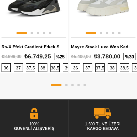
Rs-X Efekt Gradient Erkek Sneaker
Mayze Stack Luxe Wns Kadın Sneaker
₺6.749,25
₺3.780,00
₺8.999,00
₺5.400,00
%25
%30
36
37
37,5
38
38,5
39
36
40
37
40,5
37,5
41
38
42
38,5
42,5
3
100%
1.500 TL VE ÜZERİ
GÜVENLİ ALIŞVERİŞ
KARGO BEDAVA