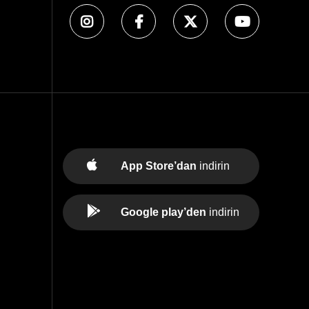
App Store’dan
indirin
Google play’den
indirin