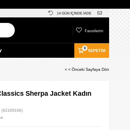
14 GÜN İÇİNDE İADE
Favorilerim
0
y
SEPETIM
< < Önceki Sayfaya Dön
lassics Sherpa Jacket Kadın
(62169166)
ma