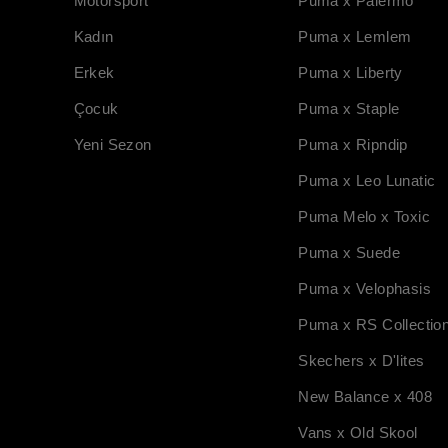
Motorsport
Puma x Palermo
Kadın
Puma x Lemlem
Erkek
Puma x Liberty
Çocuk
Puma x Staple
Yeni Sezon
Puma x Ripndip
Puma x Leo Lunatic
Puma Melo x Toxic
Puma x Suede
Puma x Velophasis
Puma x RS Collectio
Skechers x D'lites
New Balance x 408
Vans x Old Skool