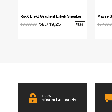
Rs-X Efekt Gradient Erkek Sneaker
₺6.749,25
₺8.999,00
₺5.400,0
%25
100%
GÜVENLİ ALIŞVERİŞ