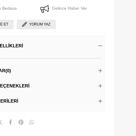
o Bedava
Gelince Haber Ver
YE ET
YORUM YAZ
ELLIKLERI
AR
(0)
EÇENEKLERI
ERILERI