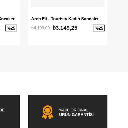
Sneaker
Arch Fit - Touristy Kadın Sandalet
Big
₺3.149,25
₺4.199,00
₺3.1
%25
%25
NDE
%100 ORİJİNAL
ÜRÜN GARANTİSİ