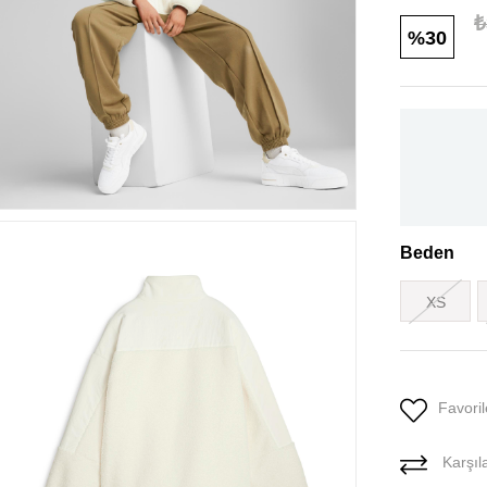
₺
30
Beden
XS
Favoril
Karşıla