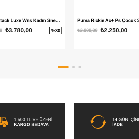
Mayze Stack Luxe Wns Kadın Sneaker
Puma Rickie Ac+ Ps Çocuk 
₺3.780,00
₺2.250,00
0
₺3.000,00
%30
1.500 TL VE ÜZERİ
14 GÜN İÇİ
KARGO BEDAVA
İADE