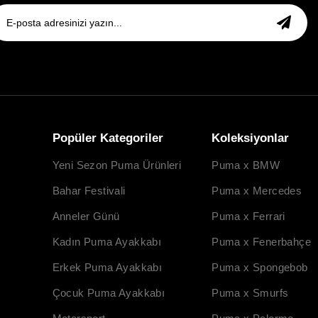
Popüler Kategoriler
Koleksiyonlar
Yeni Sezon Puma Ürünleri
Puma x BMW
Bahar Festivali
Puma x Mercedes
Anneler Günü
Puma x Ferrari
Kadın Puma Ayakkabı
Puma x Fenerbahçe
Erkek Puma Ayakkabı
Puma x Spongebob
Çocuk Puma Ayakkabı
Puma x Smurfs