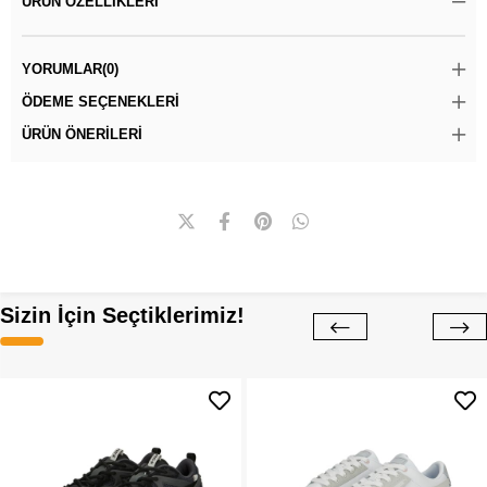
ÜRÜN ÖZELLIKLERI
YORUMLAR
(0)
ÖDEME SEÇENEKLERI
ÜRÜN ÖNERILERI
Sizin İçin Seçtiklerimiz!