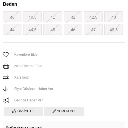
Beden
40
40,5
41
42
42,5
43
44
44,5
45
46
47
48,5
Favorilere Ekle
İstek Listeme Ekle
Karşılaştır
Fiyat Düşünce Haber Ver
Gelince Haber Ver
TAVSIYE ET
YORUM YAZ