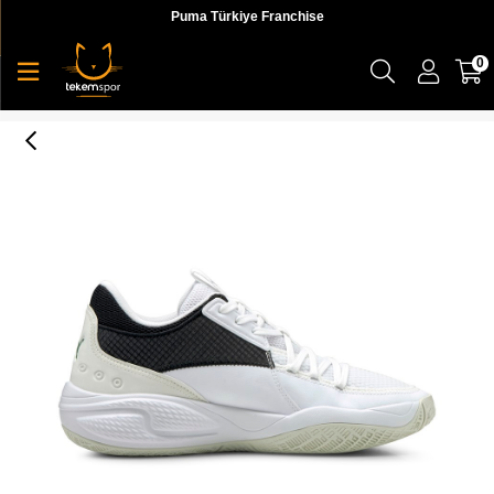
Puma Türkiye Franchise
0
Puma Court Rider I Unisex Beyaz Günlük Ayakkabı - 19563402