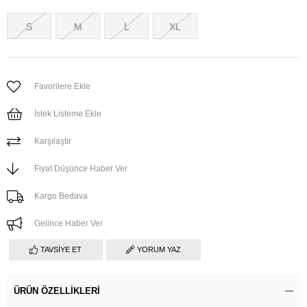
S
M
L
XL
Favorilere Ekle
İstek Listeme Ekle
Karşılaştır
Fiyat Düşünce Haber Ver
Kargo Bedava
Gelince Haber Ver
TAVSIYE ET
YORUM YAZ
ÜRÜN ÖZELLIKLERI