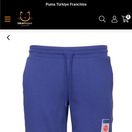
Puma Türkiye Franchise
0
Puma Decor8 8'' Shorts Erkek Mavi Şort - 53108512