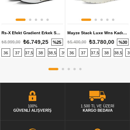
Rs-X Efekt Gradient Erkek Sneaker
Mayze Stack Luxe Wns Kadın Sneaker
₺6.749,25
₺3.780,00
₺8.999,00
₺5.400,00
%25
%30
36
37
37,5
38
38,5
39
36
40
37
40,5
37,5
41
38
42
38,5
42,5
3
100%
1.500 TL VE ÜZERİ
GÜVENLİ ALIŞVERİŞ
KARGO BEDAVA