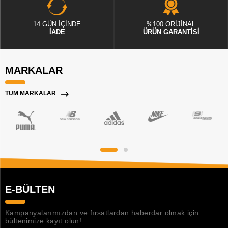
14 GÜN İÇİNDE
%100 ORİJİNAL
İADE
ÜRÜN GARANTİSİ
MARKALAR
TÜM MARKALAR
E-BÜLTEN
Kampanyalarımızdan ve fırsatlardan haberdar olmak için
bültenimize kayıt olun!