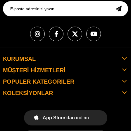
KURUMSAL
MÜŞTERI HIZMETLERI
POPÜLER KATEGORILER
KOLEKSIYONLAR
App Store’dan
indirin