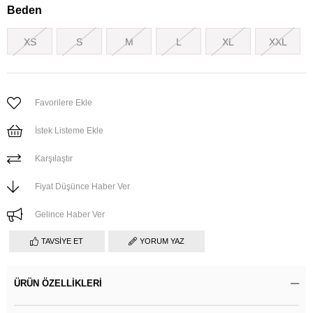
Beden
XS
S
M
L
XL
XXL
Favorilere Ekle
İstek Listeme Ekle
Karşılaştır
Fiyat Düşünce Haber Ver
Gelince Haber Ver
TAVSIYE ET
YORUM YAZ
ÜRÜN ÖZELLIKLERI