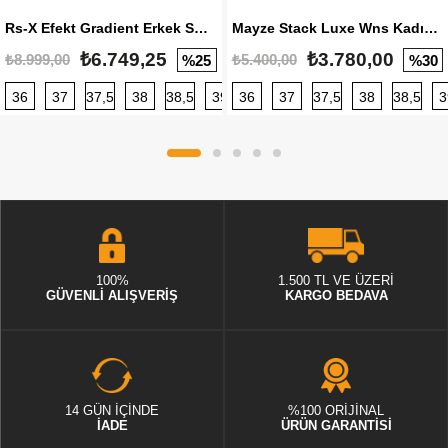
Rs-X Efekt Gradient Erkek Sneaker
Mayze Stack Luxe Wns Kadın Sneaker
₺6.749,25
₺3.780,00
₺8.999,00
₺5.400,00
%25
%30
36
37
37,5
38
38,5
39
36
40
37
40,5
37,5
41
38
42
38,5
42,5
3
100%
1.500 TL VE ÜZERİ
GÜVENLİ ALIŞVERİŞ
KARGO BEDAVA
14 GÜN İÇİNDE
%100 ORİJİNAL
İADE
ÜRÜN GARANTİSİ