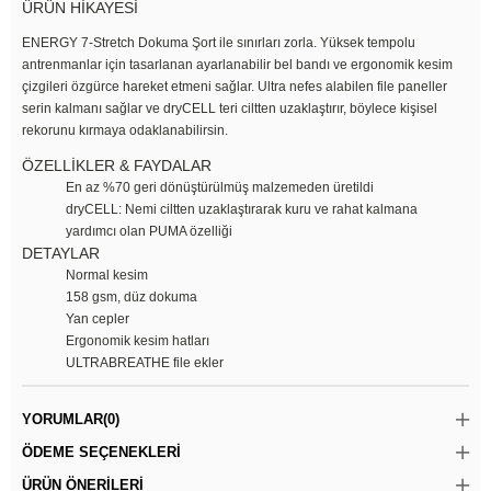
ÜRÜN HİKAYESİ
ENERGY 7-Stretch Dokuma Şort ile sınırları zorla. Yüksek tempolu
antrenmanlar için tasarlanan ayarlanabilir bel bandı ve ergonomik kesim
çizgileri özgürce hareket etmeni sağlar. Ultra nefes alabilen file paneller
serin kalmanı sağlar ve dryCELL teri ciltten uzaklaştırır, böylece kişisel
rekorunu kırmaya odaklanabilirsin.
ÖZELLİKLER & FAYDALAR
En az %70 geri dönüştürülmüş malzemeden üretildi
dryCELL: Nemi ciltten uzaklaştırarak kuru ve rahat kalmana
yardımcı olan PUMA özelliği
DETAYLAR
Normal kesim
158 gsm, düz dokuma
Yan cepler
Ergonomik kesim hatları
ULTRABREATHE file ekler
YORUMLAR
(0)
ÖDEME SEÇENEKLERI
ÜRÜN ÖNERILERI