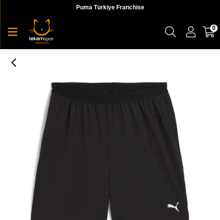
Puma Türkiye Franchise
0
Puma Energy 7 Stretch Woven Short Erkek Şort