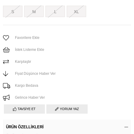
S
M
L
XL
Favorilere Ekle
İstek Listeme Ekle
Karşılaştır
Fiyat Düşünce Haber Ver
Kargo Bedava
Gelince Haber Ver
TAVSIYE ET
YORUM YAZ
ÜRÜN ÖZELLIKLERI