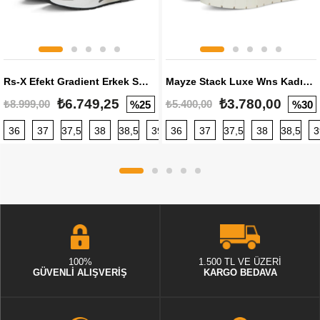
Rs-X Efekt Gradient Erkek Sneaker
Mayze Stack Luxe Wns Kadın Sneaker
₺6.749,25
₺3.780,00
₺8.999,00
₺5.400,00
%25
%30
36
37
37,5
38
38,5
39
36
40
37
40,5
37,5
41
38
42
38,5
42,5
3
100%
1.500 TL VE ÜZERİ
GÜVENLİ ALIŞVERİŞ
KARGO BEDAVA