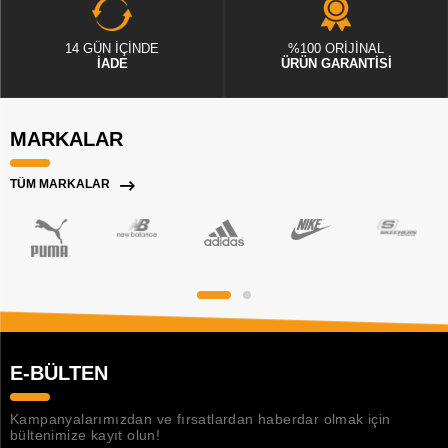
14 GÜN İÇİNDE
%100 ORİJİNAL
İADE
ÜRÜN GARANTİSİ
MARKALAR
TÜM MARKALAR
E-BÜLTEN
Kampanyalarımızdan ve fırsatlardan haberdar olmak için
bültenimize kayıt olun!