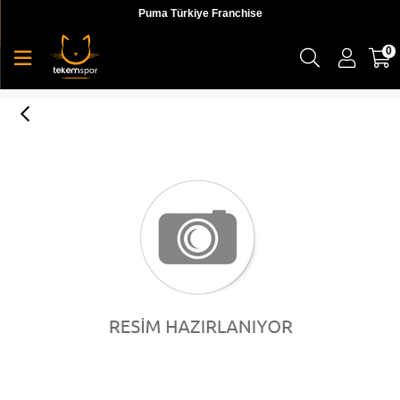
Puma Türkiye Franchise
0
Puma Ess+ Fitted Tee Erkek Üst & T-shirt - 58146502