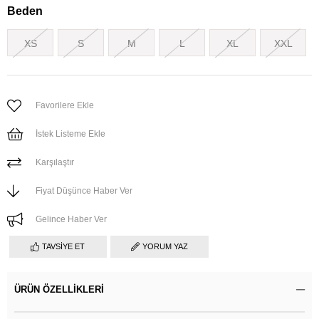
Beden
XS
S
M
L
XL
XXL
Favorilere Ekle
İstek Listeme Ekle
Karşılaştır
Fiyat Düşünce Haber Ver
Gelince Haber Ver
TAVSIYE ET
YORUM YAZ
ÜRÜN ÖZELLIKLERI