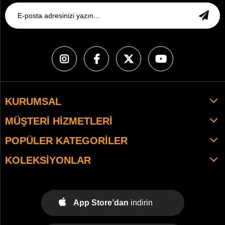
KURUMSAL
MÜŞTERI HIZMETLERI
POPÜLER KATEGORILER
KOLEKSIYONLAR
App Store’dan
indirin