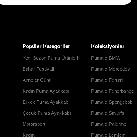
Popüler Kategoriler
Koleksiyonlar
Yeni Sezon Puma Ürünleri
Puma x BMW
Bahar Festivali
Puma x Mercedes
Anneler Günü
Puma x Ferrari
Kadın Puma Ayakkabı
Puma x Fenerbahçe
Erkek Puma Ayakkabı
Puma x Spongebob
Çocuk Puma Ayakkabı
Puma x Smurfs
Motorsport
Puma x Palermo
Kadın
Puma x Lemlem