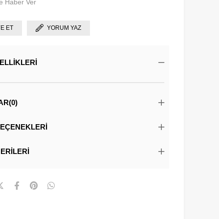
e Haber Ver
YE ET
YORUM YAZ
ELLIKLERI
AR
(0)
EÇENEKLERI
ERILERI