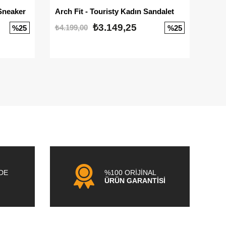
Sneaker
Arch Fit - Touristy Kadın Sandalet
Big
₺3.149,25
₺4.199,00
₺3.1
%25
%25
NDE
%100 ORİJİNAL
ÜRÜN GARANTİSİ