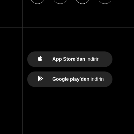
App Store’dan
indirin
Google play’den
indirin