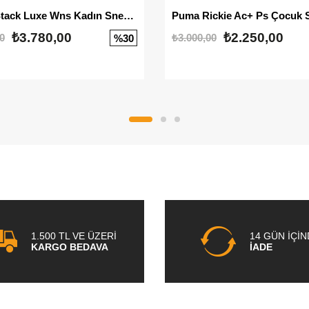
Mayze Stack Luxe Wns Kadın Sneaker
Puma Rickie Ac+ Ps Çocuk 
₺3.780,00
₺2.250,00
0
₺3.000,00
%30
1.500 TL VE ÜZERİ
14 GÜN İÇİ
KARGO BEDAVA
İADE