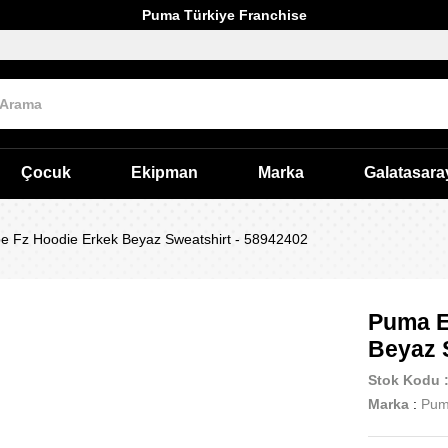
Puma Türkiye Franchise
Çocuk
Ekipman
Marka
Galatasara
e Fz Hoodie Erkek Beyaz Sweatshirt - 58942402
Puma E
Beyaz 
Stok Kodu
Marka
:
Pu