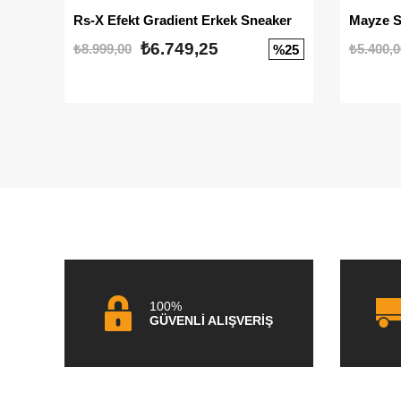
Rs-X Efekt Gradient Erkek Sneaker
₺6.749,25
₺8.999,00
₺5.400,0
%25
100%
GÜVENLİ ALIŞVERİŞ