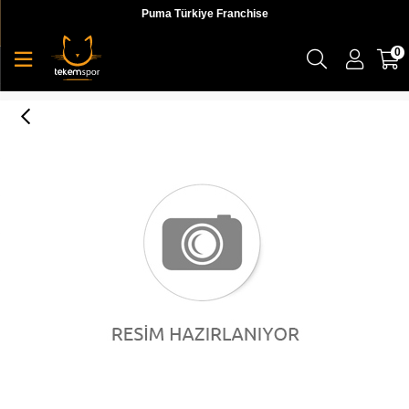
Puma Türkiye Franchise
0
Puma Ferrari Style Sweat Pants Cc Erkek Eşofman Altı - 59792801