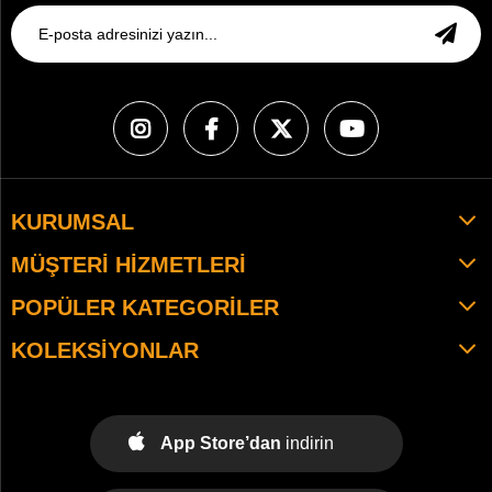
KURUMSAL
MÜŞTERI HIZMETLERI
POPÜLER KATEGORILER
KOLEKSIYONLAR
App Store’dan
indirin