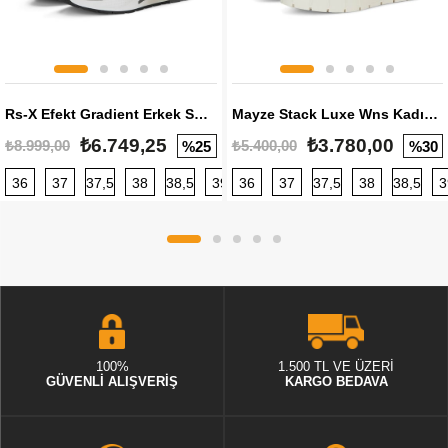
Rs-X Efekt Gradient Erkek Sneaker
Mayze Stack Luxe Wns Kadın Sneaker
₺6.749,25
₺3.780,00
₺8.999,00
₺5.400,00
%25
%30
36
37
37,5
38
38,5
39
36
40
37
40,5
37,5
41
38
42
38,5
42,5
3
100%
1.500 TL VE ÜZERİ
GÜVENLİ ALIŞVERİŞ
KARGO BEDAVA