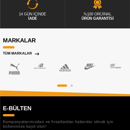
14 GÜN İÇİNDE
%100 ORİJİNAL
İADE
ÜRÜN GARANTİSİ
MARKALAR
TÜM MARKALAR
E-BÜLTEN
Kampanyalarımızdan ve fırsatlardan haberdar olmak için
bültenimize kayıt olun!