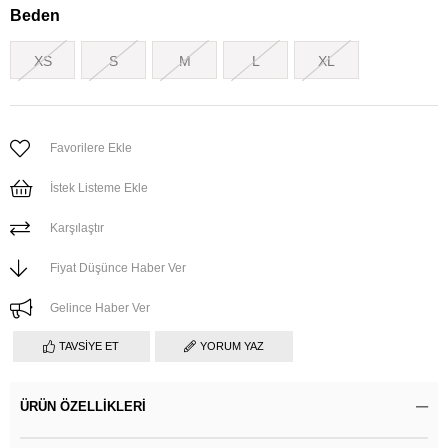
Beden
XS
S
M
L
XL
Favorilere Ekle
İstek Listeme Ekle
Karşılaştır
Fiyat Düşünce Haber Ver
Gelince Haber Ver
TAVSIYE ET
YORUM YAZ
ÜRÜN ÖZELLIKLERI