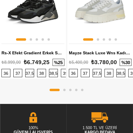
Rs-X Efekt Gradient Erkek Sneaker
Mayze Stack Luxe Wns Kadın Sneaker
₺6.749,25
₺3.780,00
₺8.999,00
₺5.400,00
%25
%30
36
37
37,5
38
38,5
39
36
40
37
40,5
37,5
41
38
42
38,5
42,5
3
100%
1.500 TL VE ÜZERİ
GÜVENLİ ALIŞVERİŞ
KARGO BEDAVA