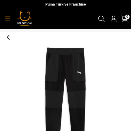
Puma Türkiye Franchise
0
Puma Fit Hybrid Polar Fleece/Woven Pant Erkek Eşofman Altı