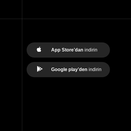
App Store’dan
indirin
Google play’den
indirin