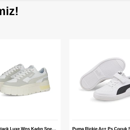
miz!
Mayze Stack Luxe Wns Kadın Sneaker
Puma Rickie Ac+ Ps Çocuk 