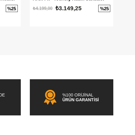
₺3.149,25
₺4.199,00
₺3.1
%25
%25
NDE
%100 ORİJİNAL
ÜRÜN GARANTİSİ