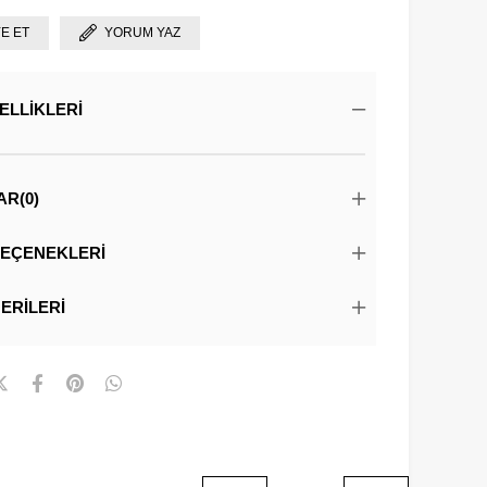
YE ET
YORUM YAZ
ELLIKLERI
AR
(0)
EÇENEKLERI
ERILERI