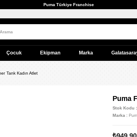
Puma Türkiye Franchise
Çocuk
Ekipman
Marka
Galatasara
er Tank Kadın Atlet
Puma F
Stok Kodu
Marka
:
Pu
₺949,90