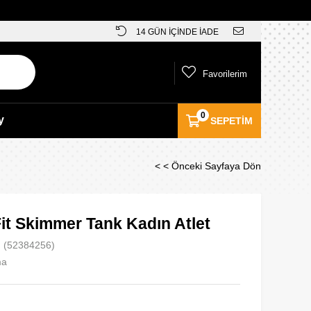
14 GÜN İÇİNDE İADE
Favorilerim
0
y
SEPETIM
< < Önceki Sayfaya Dön
it Skimmer Tank Kadın Atlet
(52384256)
ma