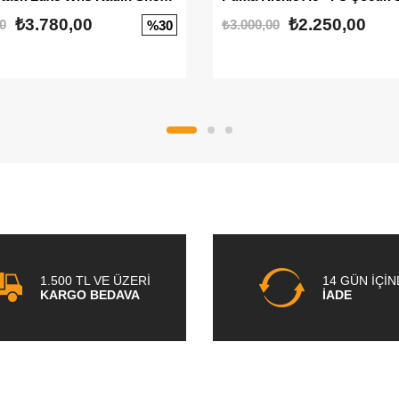
₺3.780,00
₺2.250,00
0
₺3.000,00
%30
1.500 TL VE ÜZERİ
14 GÜN İÇİ
KARGO BEDAVA
İADE