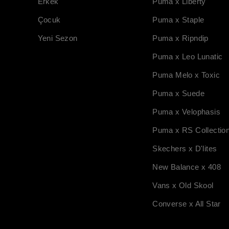
Erkek
Puma x Liberty
Çocuk
Puma x Staple
Yeni Sezon
Puma x Ripndip
Puma x Leo Lunatic
Puma Melo x Toxic
Puma x Suede
Puma x Velophasis
Puma x RS Collectio
Skechers x D'lites
New Balance x 408
Vans x Old Skool
Converse x All Star