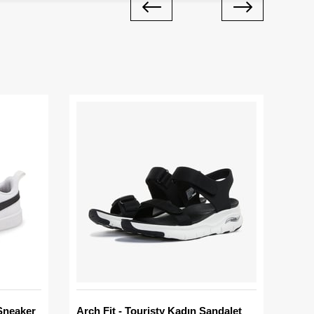
Sneaker
Arch Fit - Touristy Kadın Sandalet
Big