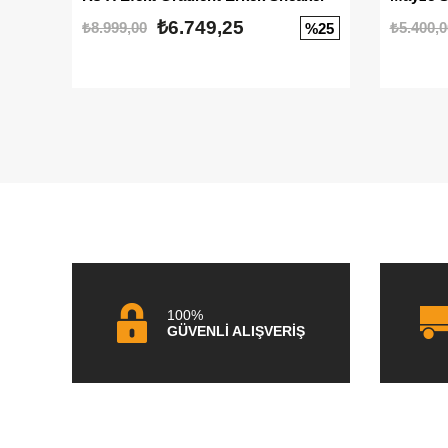
₺6.749,25
₺8.999,00
₺5.400,0
%25
100%
GÜVENLİ ALIŞVERİŞ