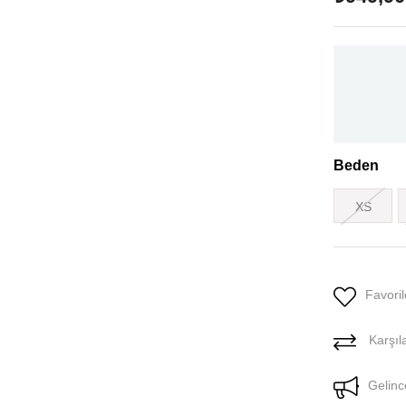
Beden
XS
Favoril
Karşıla
Gelinc