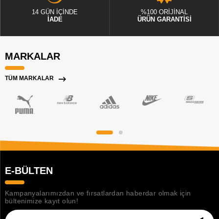
14 GÜN İÇİNDE
%100 ORİJİNAL
İADE
ÜRÜN GARANTİSİ
MARKALAR
TÜM MARKALAR
E-BÜLTEN
Kampanyalarımızdan ve fırsatlardan haberdar olmak için
bültenimize kayıt olun!