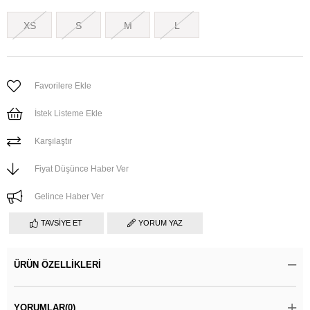
XS
S
M
L
Favorilere Ekle
İstek Listeme Ekle
Karşılaştır
Fiyat Düşünce Haber Ver
Gelince Haber Ver
TAVSIYE ET
YORUM YAZ
ÜRÜN ÖZELLIKLERI
YORUMLAR
(0)