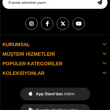
KURUMSAL
MÜŞTERI HIZMETLERI
POPÜLER KATEGORILER
KOLEKSIYONLAR
App Store’dan
indirin