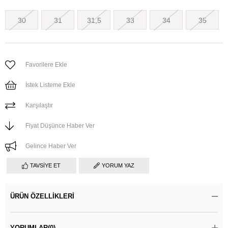
30
31
31,5
33
34
35
Favorilere Ekle
İstek Listeme Ekle
Karşılaştır
Fiyat Düşünce Haber Ver
Gelince Haber Ver
TAVSIYE ET
YORUM YAZ
ÜRÜN ÖZELLIKLERI
YORUMLAR
(0)