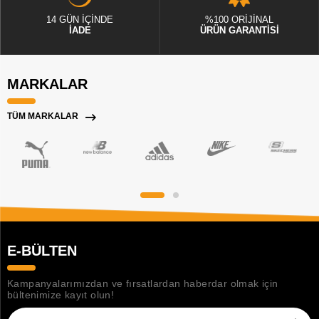
14 GÜN İÇİNDE
%100 ORİJİNAL
İADE
ÜRÜN GARANTİSİ
MARKALAR
TÜM MARKALAR
E-BÜLTEN
Kampanyalarımızdan ve fırsatlardan haberdar olmak için
bültenimize kayıt olun!