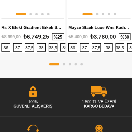
Rs-X Efekt Gradient Erkek Sneaker
Mayze Stack Luxe Wns Kadın Sneaker
₺6.749,25
₺3.780,00
₺8.999,00
₺5.400,00
%25
%30
36
37
37,5
38
38,5
39
36
40
37
40,5
37,5
41
38
42
38,5
42,5
3
100%
1.500 TL VE ÜZERİ
GÜVENLİ ALIŞVERİŞ
KARGO BEDAVA