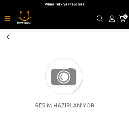
Puma Türkiye Franchise
0
PUMA Flex Essential V PS Peach Bud-Brigh