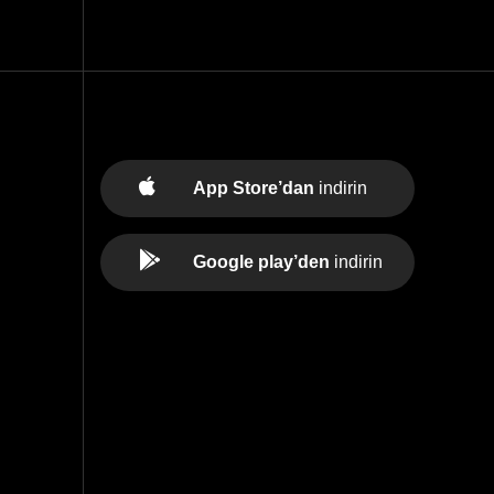
App Store’dan
indirin
Google play’den
indirin