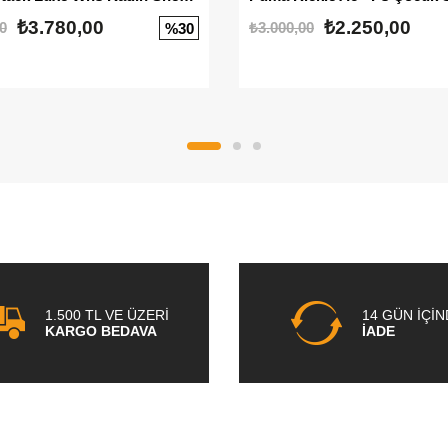
₺3.780,00
₺2.250,00
0
₺3.000,00
%30
1.500 TL VE ÜZERİ
14 GÜN İÇİ
KARGO BEDAVA
İADE