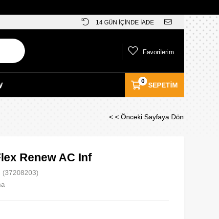
14 GÜN İÇİNDE İADE
Favorilerim
0
y
SEPETIM
< < Önceki Sayfaya Dön
lex Renew AC Inf
(37208203)
ma