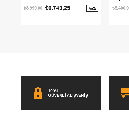
₺6.749,25
₺8.999,00
₺5.400,0
%25
100%
GÜVENLİ ALIŞVERİŞ