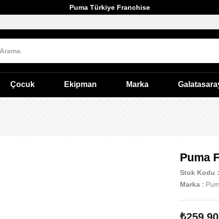
Puma Türkiye Franchise
Çocuk
Ekipman
Marka
Galatasara
Puma F
Stok Kodu
Marka
:
Pu
₺259,90