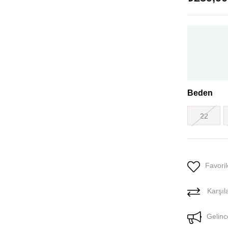
Beden
22
Favoril
Karşıla
Gelinc