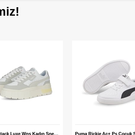
miz!
Mayze Stack Luxe Wns Kadın Sneaker
Puma Rickie Ac+ Ps Çocuk 