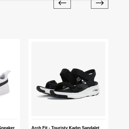
Sneaker
Arch Fit - Touristy Kadın Sandalet
Big