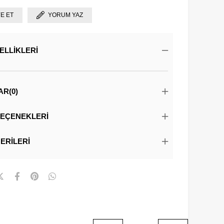
YE ET
YORUM YAZ
ELLIKLERI
AR
(0)
EÇENEKLERI
ERILERI