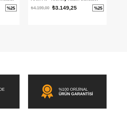
₺3.149,25
₺4.199,00
₺3.1
%25
%25
NDE
%100 ORİJİNAL
ÜRÜN GARANTİSİ