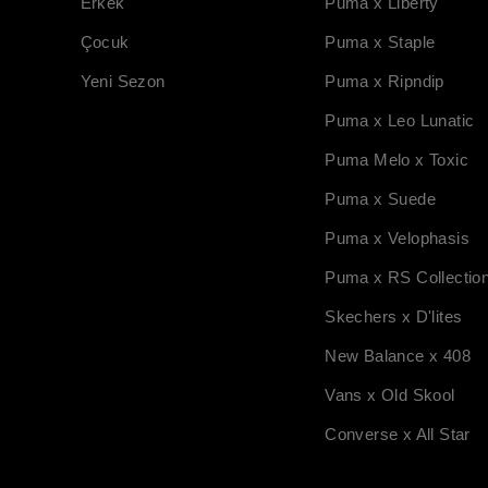
Erkek
Puma x Liberty
Çocuk
Puma x Staple
Yeni Sezon
Puma x Ripndip
Puma x Leo Lunatic
Puma Melo x Toxic
Puma x Suede
Puma x Velophasis
Puma x RS Collectio
Skechers x D'lites
New Balance x 408
Vans x Old Skool
Converse x All Star