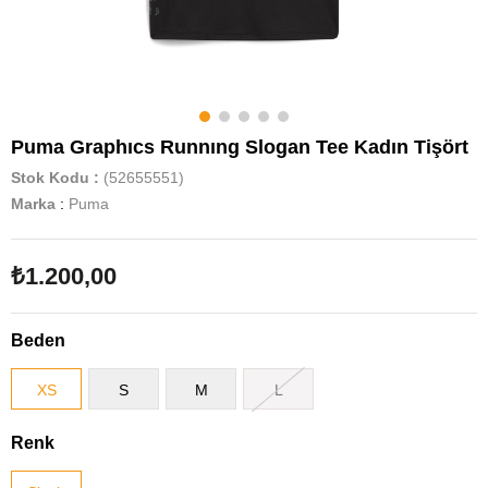
Puma Graphıcs Runnıng Slogan Tee Kadın Tişört
Stok Kodu
(52655551)
Marka
:
Puma
₺1.200,00
Beden
XS
S
M
L
Renk