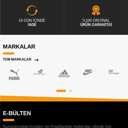
14 GÜN İÇİNDE
%100 ORİJİNAL
İADE
ÜRÜN GARANTİSİ
MARKALAR
TÜM MARKALAR
E-BÜLTEN
Kampanyalarımızdan ve fırsatlardan haberdar olmak için