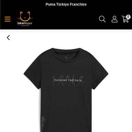
Puma Türkiye Franchise
0
Puma Graphıcs Runnıng Slogan Tee Kadın Tişört