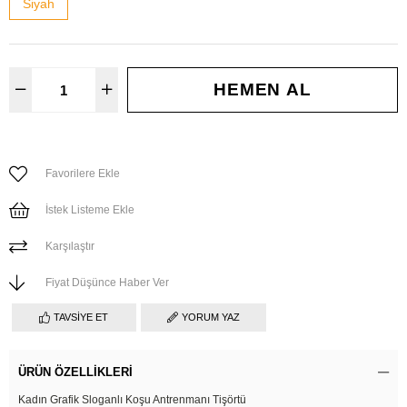
Siyah
Favorilere Ekle
İstek Listeme Ekle
Karşılaştır
Fiyat Düşünce Haber Ver
TAVSIYE ET
YORUM YAZ
ÜRÜN ÖZELLIKLERI
Kadın Grafik Sloganlı Koşu Antrenmanı Tişörtü