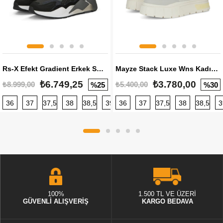
Rs-X Efekt Gradient Erkek Sneaker
Mayze Stack Luxe Wns Kadın Sneaker
₺6.749,25
₺3.780,00
₺8.999,00
₺5.400,00
%25
%30
36
37
37,5
38
38,5
39
36
40
37
40,5
37,5
41
38
42
38,5
42,5
3
100%
1.500 TL VE ÜZERİ
GÜVENLİ ALIŞVERİŞ
KARGO BEDAVA