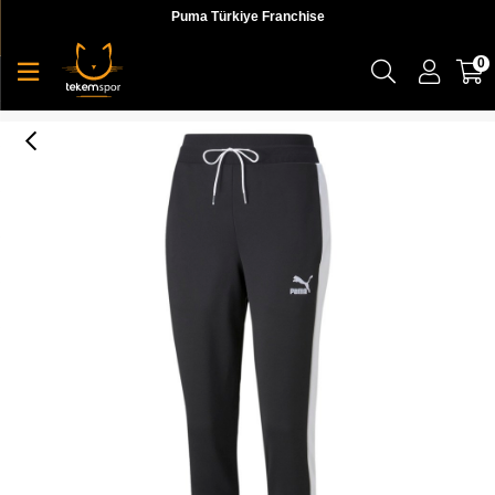
Puma Türkiye Franchise
0
Puma Iconic T7 Cigarette Pants Pt Kadın Siyah Eşofman Altı - 53162701