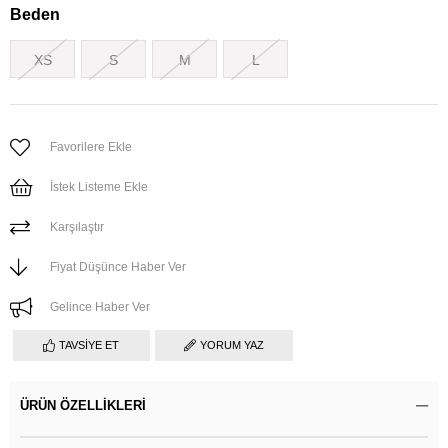
Beden
XS
S
M
L
Favorilere Ekle
İstek Listeme Ekle
Karşılaştır
Fiyat Düşünce Haber Ver
Gelince Haber Ver
TAVSIYE ET
YORUM YAZ
ÜRÜN ÖZELLIKLERI