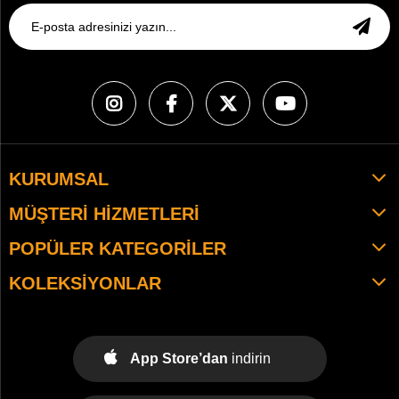
KURUMSAL
MÜŞTERI HIZMETLERI
POPÜLER KATEGORILER
KOLEKSIYONLAR
App Store’dan
indirin