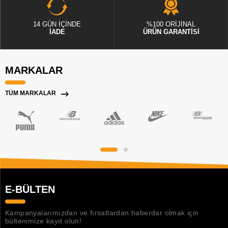
14 GÜN İÇİNDE
%100 ORİJİNAL
İADE
ÜRÜN GARANTİSİ
MARKALAR
TÜM MARKALAR
E-BÜLTEN
Kampanyalarımızdan ve fırsatlardan haberdar olmak için
bültenimize kayıt olun!