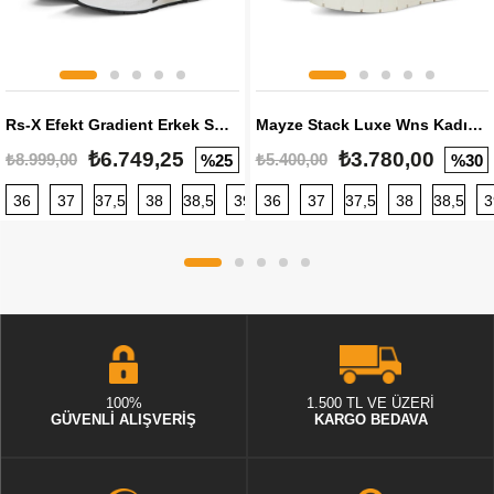
Rs-X Efekt Gradient Erkek Sneaker
Mayze Stack Luxe Wns Kadın Sneaker
₺6.749,25
₺3.780,00
₺8.999,00
₺5.400,00
%25
%30
36
37
37,5
38
38,5
39
36
40
37
40,5
37,5
41
38
42
38,5
42,5
3
100%
1.500 TL VE ÜZERİ
GÜVENLİ ALIŞVERİŞ
KARGO BEDAVA