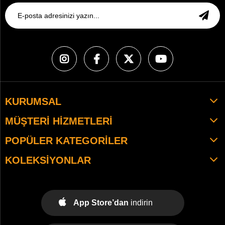
KURUMSAL
MÜŞTERI HIZMETLERI
POPÜLER KATEGORILER
KOLEKSIYONLAR
App Store’dan
indirin