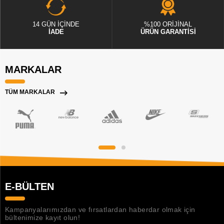
14 GÜN İÇİNDE
%100 ORİJİNAL
İADE
ÜRÜN GARANTİSİ
MARKALAR
TÜM MARKALAR
E-BÜLTEN
Kampanyalarımızdan ve fırsatlardan haberdar olmak için
bültenimize kayıt olun!