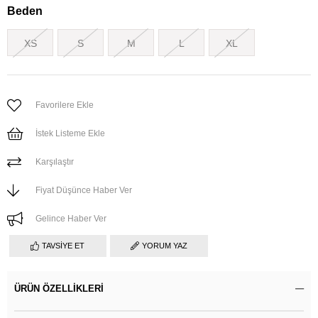
Beden
XS
S
M
L
XL
Favorilere Ekle
İstek Listeme Ekle
Karşılaştır
Fiyat Düşünce Haber Ver
Gelince Haber Ver
TAVSIYE ET
YORUM YAZ
ÜRÜN ÖZELLIKLERI