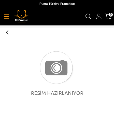
Puma Türkiye Franchise
0
Puma Iconic T7 Track Jkt Pt Erkek Ceket - 59528601