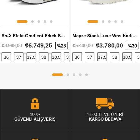
Rs-X Efekt Gradient Erkek Sneaker
Mayze Stack Luxe Wns Kadın Sneaker
₺6.749,25
₺3.780,00
₺8.999,00
₺5.400,00
%25
%30
36
37
37,5
38
38,5
39
36
40
37
40,5
37,5
41
38
42
38,5
42,5
3
100%
1.500 TL VE ÜZERİ
GÜVENLİ ALIŞVERİŞ
KARGO BEDAVA