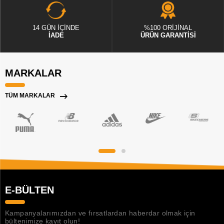
14 GÜN İÇİNDE
%100 ORİJİNAL
İADE
ÜRÜN GARANTİSİ
MARKALAR
TÜM MARKALAR
E-BÜLTEN
Kampanyalarımızdan ve fırsatlardan haberdar olmak için
bültenimize kayıt olun!