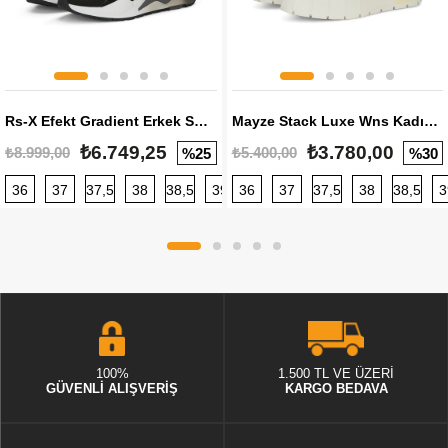
Rs-X Efekt Gradient Erkek Sneaker
Mayze Stack Luxe Wns Kadın Sneaker
₺6.749,25
₺3.780,00
₺8.999,00
₺5.400,00
%25
%30
36
37
37,5
38
38,5
39
36
40
37
40,5
37,5
41
38
42
38,5
42,5
3
100%
1.500 TL VE ÜZERİ
GÜVENLİ ALIŞVERİŞ
KARGO BEDAVA