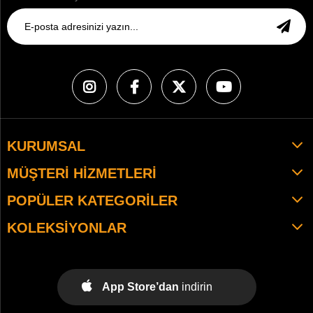
KURUMSAL
MÜŞTERI HIZMETLERI
POPÜLER KATEGORILER
KOLEKSIYONLAR
App Store’dan
indirin