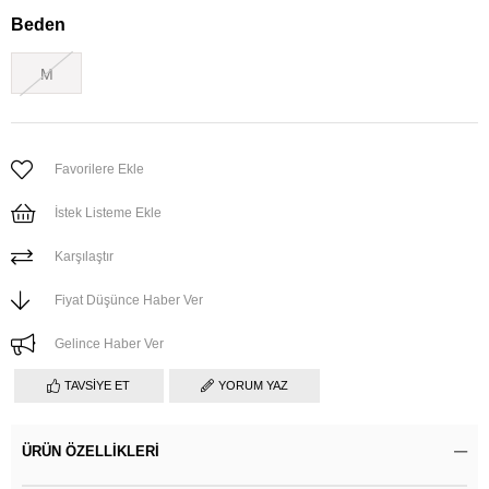
Beden
M
Favorilere Ekle
İstek Listeme Ekle
Karşılaştır
Fiyat Düşünce Haber Ver
Gelince Haber Ver
TAVSIYE ET
YORUM YAZ
ÜRÜN ÖZELLIKLERI