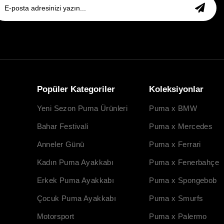
Popüler Kategoriler
Koleksiyonlar
Yeni Sezon Puma Ürünleri
Puma x BMW
Bahar Festivali
Puma x Mercedes
Anneler Günü
Puma x Ferrari
Kadın Puma Ayakkabı
Puma x Fenerbahçe
Erkek Puma Ayakkabı
Puma x Spongebob
Çocuk Puma Ayakkabı
Puma x Smurfs
Motorsport
Puma x Palermo