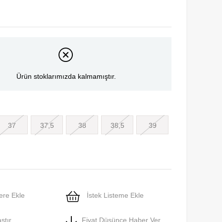
Ürün stoklarımızda kalmamıştır.
37
37,5
38
38,5
39
ere Ekle
İstek Listeme Ekle
ştır
Fiyat Düşünce Haber Ver