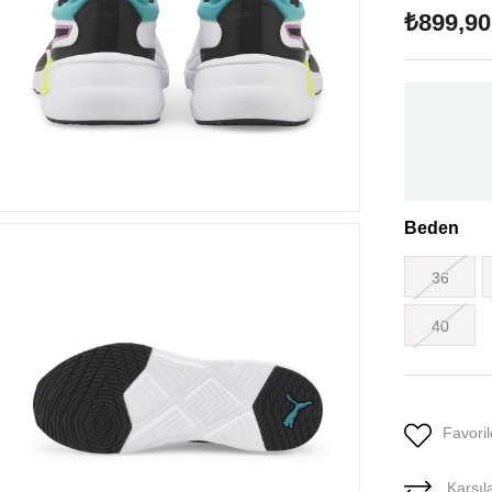
₺899,90
Beden
36
40
Favoril
Karşıla