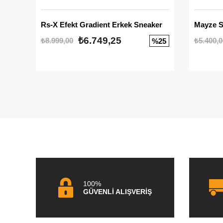
Rs-X Efekt Gradient Erkek Sneaker
₺6.749,25
₺8.999,00
₺5.400,0
%25
100%
GÜVENLİ ALIŞVERİŞ