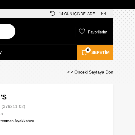
14 GÜN İÇİNDE İADE
Favorilerim
0
y
SEPETIM
< < Önceki Sayfaya Dön
'S
(376211-02)
ma
trenman Ayakkabısı