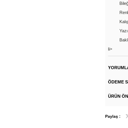
Bile
Renk
Kalıp
Yazı
Bak
li>
YORUML
ÖDEME S
ÜRÜN ÖN
Paylaş :