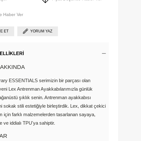
e Haber Ver
YE ET
YORUM YAZ
ELLIKLERI
AKKINDA
ary ESSENTIALS serimizin bir parçası olan
eni Lex Antrenman Ayakkabılarımızla günlük
ağanüstü şıklık senin. Antrenman ayakkabısı
ni sokak stili estetiğiyle birleştirdik. Lex, dikkat çekici
m için farklı malzemelerden tasarlanan sayaya,
e ve iddialı TPU'ya sahiptir.
AR