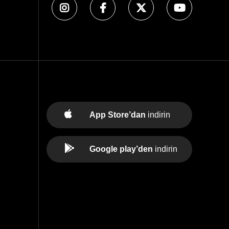
App Store’dan
indirin
Google play’den
indirin