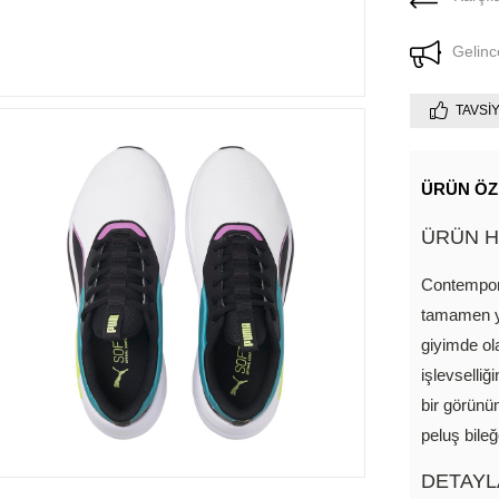
Gelinc
TAVSI
ÜRÜN ÖZ
ÜRÜN H
Contempor
tamamen y
giyimde ol
işlevselliği
bir görünü
peluş bileğ
DETAYL