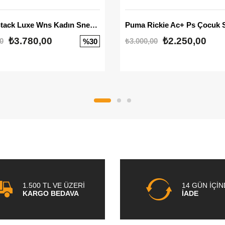
Mayze Stack Luxe Wns Kadın Sneaker
Puma Rickie Ac+ Ps Çocuk 
₺3.780,00
₺2.250,00
0
₺3.000,00
%30
1.500 TL VE ÜZERİ
14 GÜN İÇİ
KARGO BEDAVA
İADE