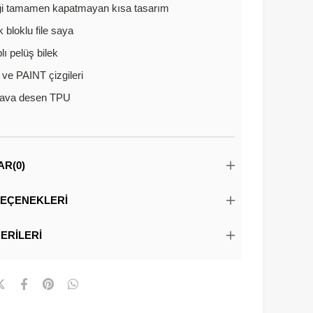
ği tamamen kapatmayan kısa tasarım
 bloklu file saya
lı pelüş bilek
 ve PAINT çizgileri
lava desen TPU
AR
(0)
EÇENEKLERI
ERILERI