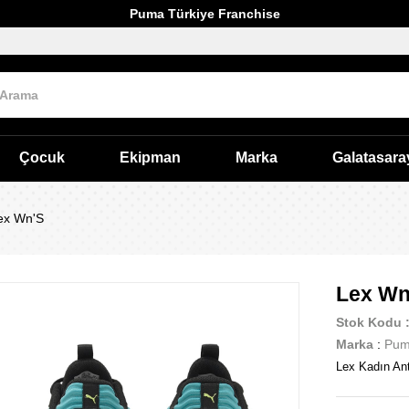
Puma Türkiye Franchise
Çocuk
Ekipman
Marka
Galatasara
ex Wn'S
Lex Wn
Stok Kodu
Marka
:
Pu
Lex Kadın An