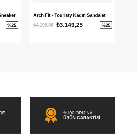
Sneaker
Arch Fit - Touristy Kadın Sandalet
Big
₺3.149,25
₺4.199,00
₺3.1
%25
%25
NDE
%100 ORİJİNAL
ÜRÜN GARANTİSİ