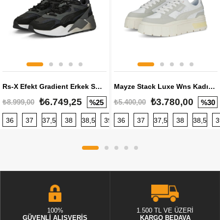
Rs-X Efekt Gradient Erkek Sneaker
Mayze Stack Luxe Wns Kadın Sneaker
₺6.749,25
₺3.780,00
₺8.999,00
₺5.400,00
%25
%30
36
37
37,5
38
38,5
39
36
40
37
40,5
37,5
41
38
42
38,5
42,5
3
100%
1.500 TL VE ÜZERİ
GÜVENLİ ALIŞVERİŞ
KARGO BEDAVA