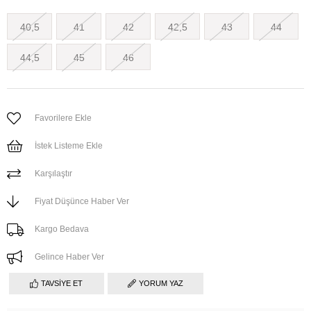
40,5
41
42
42,5
43
44
44,5
45
46
Favorilere Ekle
İstek Listeme Ekle
Karşılaştır
Fiyat Düşünce Haber Ver
Kargo Bedava
Gelince Haber Ver
TAVSIYE ET
YORUM YAZ