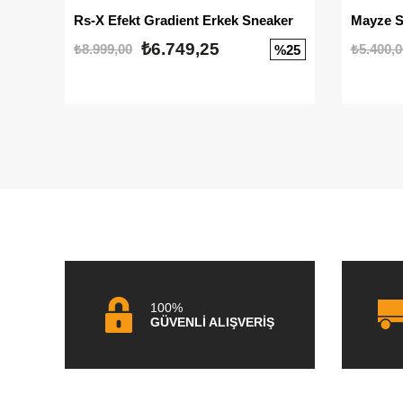
Rs-X Efekt Gradient Erkek Sneaker
₺6.749,25
₺8.999,00
₺5.400,0
%25
100%
GÜVENLİ ALIŞVERİŞ