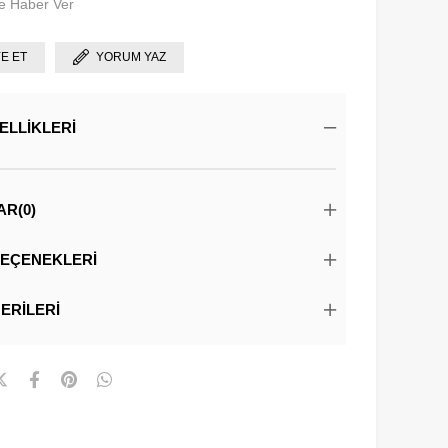
e Haber Ver
YE ET
YORUM YAZ
ELLIKLERI
AR
(0)
EÇENEKLERI
ERILERI