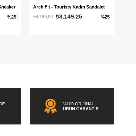
Sneaker
Arch Fit - Touristy Kadın Sandalet
Big
₺3.149,25
₺4.199,00
₺3.1
%25
%25
NDE
%100 ORİJİNAL
ÜRÜN GARANTİSİ