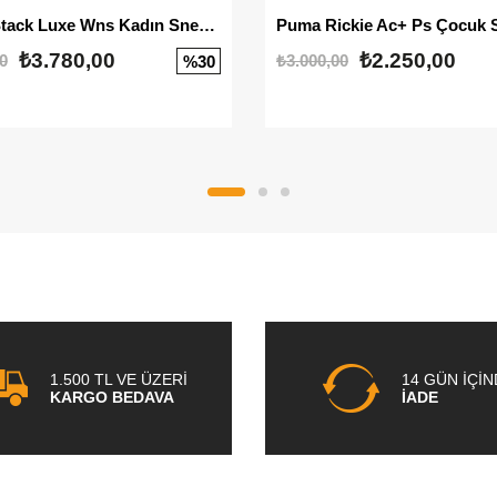
Mayze Stack Luxe Wns Kadın Sneaker
Puma Rickie Ac+ Ps Çocuk 
₺3.780,00
₺2.250,00
0
₺3.000,00
%30
1.500 TL VE ÜZERİ
14 GÜN İÇİ
KARGO BEDAVA
İADE