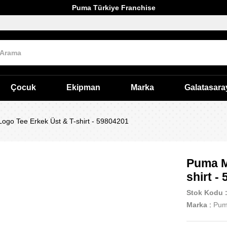
Puma Türkiye Franchise
Çocuk
Ekipman
Marka
Galatasara
go Tee Erkek Üst & T-shirt - 59804201
Puma M
shirt -
Stok Kodu
Marka
:
Pu