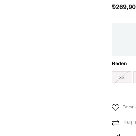
₺269,90
Beden
XS
Favoril
Karşıla