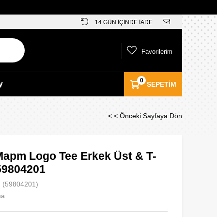
14 GÜN İÇİNDE İADE
Favorilerim
0
y
SEPETIM
< < Önceki Sayfaya Dön
apm Logo Tee Erkek Üst & T-
 59804201
(59804201)
ma