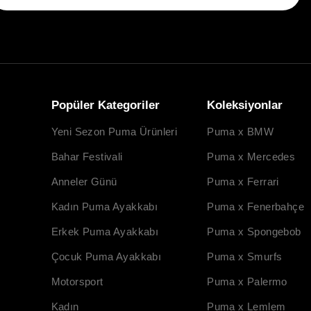
Popüler Kategoriler
Koleksiyonlar
Yeni Sezon Puma Ürünleri
Puma x BMW
Bahar Festivali
Puma x Mercedes
Anneler Günü
Puma x Ferrari
Kadın Puma Ayakkabı
Puma x Fenerbahçe
Erkek Puma Ayakkabı
Puma x Spongebob
Çocuk Puma Ayakkabı
Puma x Smurfs
Motorsport
Puma x Palermo
Kadın
Puma x Lemlem