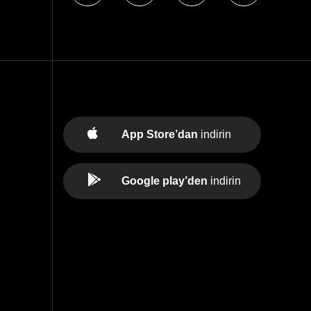
App Store’dan
indirin
Google play’den
indirin