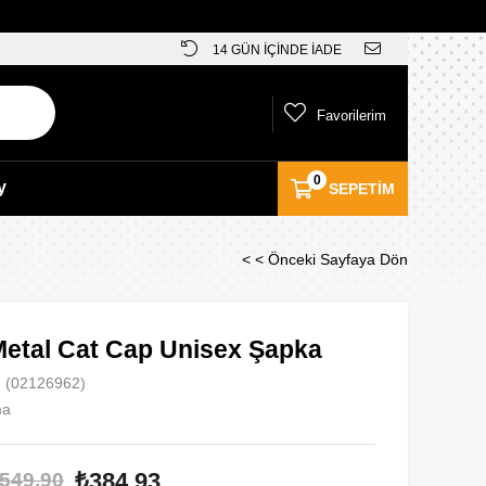
14 GÜN İÇİNDE İADE
Favorilerim
0
y
SEPETIM
< < Önceki Sayfaya Dön
etal Cat Cap Unisex Şapka
(02126962)
ma
₺384,93
549,90