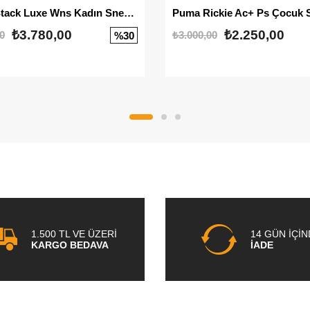
Mayze Stack Luxe Wns Kadın Sneaker
Puma Rickie Ac+ Ps Çocuk 
₺3.780,00
₺2.250,00
0
₺3.000,00
%30
1.500 TL VE ÜZERİ
14 GÜN İÇİ
KARGO BEDAVA
İADE