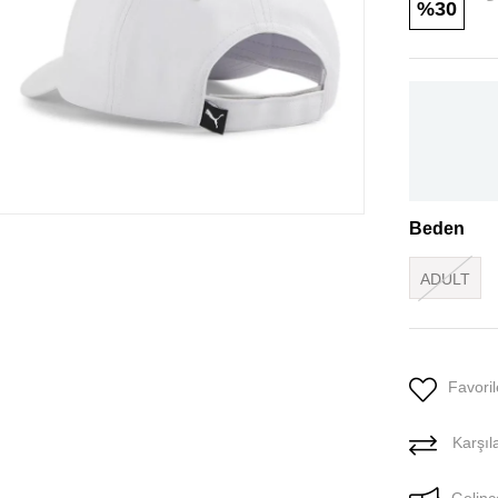
30
Beden
ADULT
Favoril
Karşıla