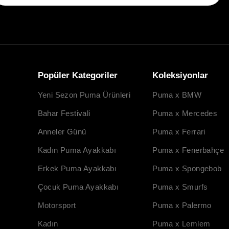
Popüler Kategoriler
Koleksiyonlar
Yeni Sezon Puma Ürünleri
Puma x BMW
Bahar Festivali
Puma x Mercedes
Anneler Günü
Puma x Ferrari
Kadın Puma Ayakkabı
Puma x Fenerbahçe
Erkek Puma Ayakkabı
Puma x Spongebob
Çocuk Puma Ayakkabı
Puma x Smurfs
Motorsport
Puma x Palermo
Kadın
Puma x Lemlem