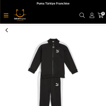
Puma Türkiye Franchise
0
Puma Minicats T7 Iconic Suit Bebek Eşofman Takımı