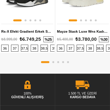
Rs-X Efekt Gradient Erkek Sneaker
Mayze Stack Luxe Wns Kadın Sneaker
₺6.749,25
₺3.780,00
₺8.999,00
₺5.400,00
%25
%30
36
37
37,5
38
38,5
39
36
40
37
40,5
37,5
41
38
42
38,5
42,5
3
100%
1.500 TL VE ÜZERİ
GÜVENLİ ALIŞVERİŞ
KARGO BEDAVA