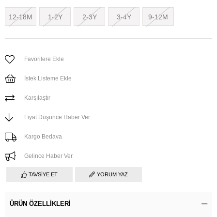
12-18M
1-2Y
2-3Y
3-4Y
9-12M
Favorilere Ekle
İstek Listeme Ekle
Karşılaştır
Fiyat Düşünce Haber Ver
Kargo Bedava
Gelince Haber Ver
TAVSIYE ET
YORUM YAZ
ÜRÜN ÖZELLIKLERI