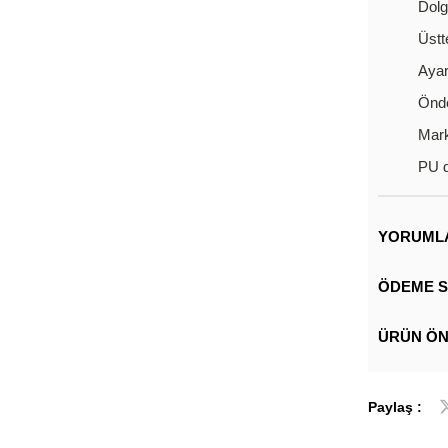
Dolg
Üstt
Ayar
Önd
Mark
PU d
YORUML
ÖDEME S
ÜRÜN ÖN
Paylaş :