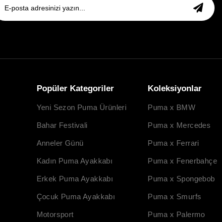
Popüler Kategoriler
Koleksiyonlar
Yeni Sezon Puma Ürünleri
Puma x BMW
Bahar Festivali
Puma x Mercedes
Anneler Günü
Puma x Ferrari
Kadın Puma Ayakkabı
Puma x Fenerbahçe
Erkek Puma Ayakkabı
Puma x Spongebob
Çocuk Puma Ayakkabı
Puma x Smurfs
Motorsport
Puma x Palermo