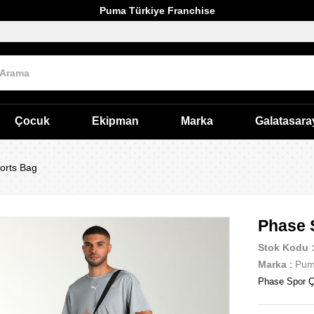
Puma Türkiye Franchise
Çocuk
Ekipman
Marka
Galatasara
orts Bag
Phase 
Stok Kodu
Marka
:
Pu
Phase Spor Ç