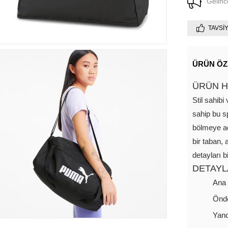
Gelinc
TAVSI
ÜRÜN ÖZ
ÜRÜN H
Stil sahib
sahip bu sp
bölmeye açı
bir taban,
detayları 
DETAYL
Ana 
Önde
Yand