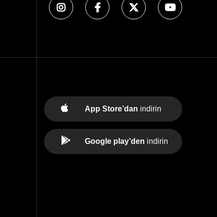
App Store’dan
indirin
Google play’den
indirin