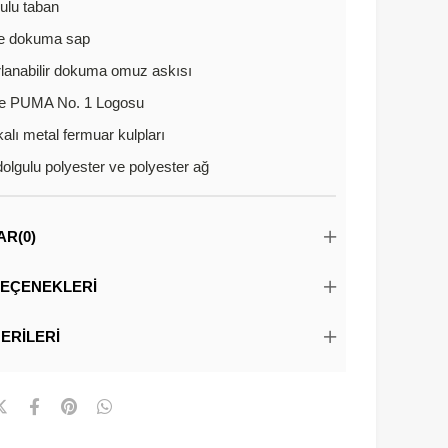
ulu taban
e dokuma sap
lanabilir dokuma omuz askısı
e PUMA No. 1 Logosu
alı metal fermuar kulpları
olgulu polyester ve polyester ağ
AR
(0)
EÇENEKLERI
ERILERI