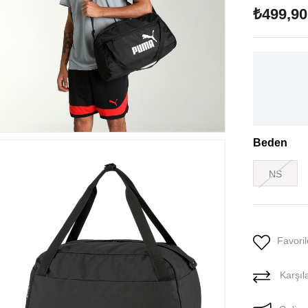
₺499,90
Beden
NS
Favoril
Karşıla