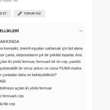
e Haber Ver
YE ET
YORUM YAZ
ELLIKLERI
AKKINDA
i ve kompakt, önemli eşyaları saklamak için bol alana
or çanta, ekipmanlarını şık bir şekilde toparlar. Ana
lan iki yönlü fermuar, fermuarlı bir ön cep, yastıklı
 ayarlanabilir bir omuz askısı ve cesur PUMA marka
bir çantadan daha ne bekleyebilirsin?
AR
bölmeye açılan iki yönlü fermuar
 fermuarlı cep
a file cep