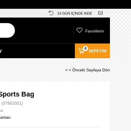
14 GÜN İÇİNDE İADE
Favorilerim
0
y
SEPETIM
< < Önceki Sayfaya Dön
Sports Bag
(07803301)
ma
antası