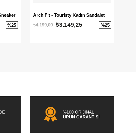
Sneaker
Arch Fit - Touristy Kadın Sandalet
Big
₺3.149,25
₺4.199,00
₺3.1
%25
%25
NDE
%100 ORİJİNAL
ÜRÜN GARANTİSİ