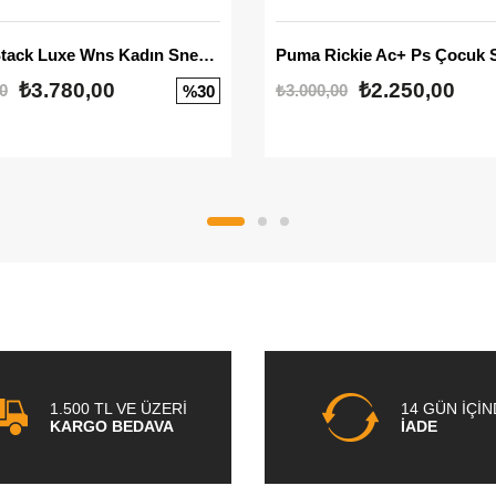
Mayze Stack Luxe Wns Kadın Sneaker
Puma Rickie Ac+ Ps Çocuk 
₺3.780,00
₺2.250,00
0
₺3.000,00
%30
1.500 TL VE ÜZERİ
14 GÜN İÇİ
KARGO BEDAVA
İADE