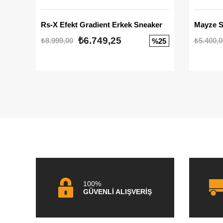
Rs-X Efekt Gradient Erkek Sneaker
₺6.749,25
₺8.999,00
₺5.400,0
%25
100%
GÜVENLİ ALIŞVERİŞ