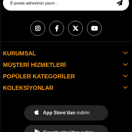
KURUMSAL
MÜŞTERI HIZMETLERI
POPÜLER KATEGORILER
KOLEKSIYONLAR
App Store’dan
indirin