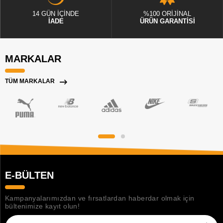
14 GÜN İÇİNDE
%100 ORİJİNAL
İADE
ÜRÜN GARANTİSİ
MARKALAR
TÜM MARKALAR
E-BÜLTEN
Kampanyalarımızdan ve fırsatlardan haberdar olmak için
bültenimize kayıt olun!