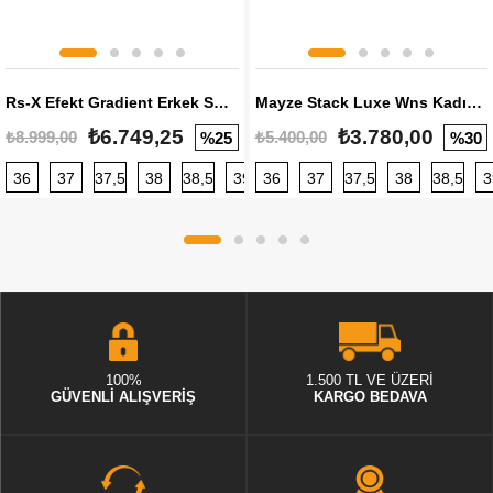
Rs-X Efekt Gradient Erkek Sneaker
Mayze Stack Luxe Wns Kadın Sneaker
₺6.749,25
₺3.780,00
₺8.999,00
₺5.400,00
%25
%30
36
37
37,5
38
38,5
39
36
40
37
40,5
37,5
41
38
42
38,5
42,5
3
100%
1.500 TL VE ÜZERİ
GÜVENLİ ALIŞVERİŞ
KARGO BEDAVA