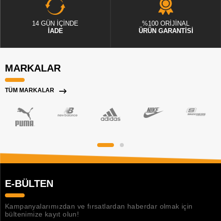
14 GÜN İÇİNDE
%100 ORİJİNAL
İADE
ÜRÜN GARANTİSİ
MARKALAR
TÜM MARKALAR
E-BÜLTEN
Kampanyalarımızdan ve fırsatlardan haberdar olmak için
bültenimize kayıt olun!