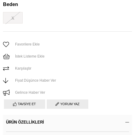
Beden
X
Favorilere Ekle
İstek Listeme Ekle
Karşılaştır
Fiyat Düşünce Haber Ver
Gelince Haber Ver
TAVSIYE ET
YORUM YAZ
ÜRÜN ÖZELLIKLERI