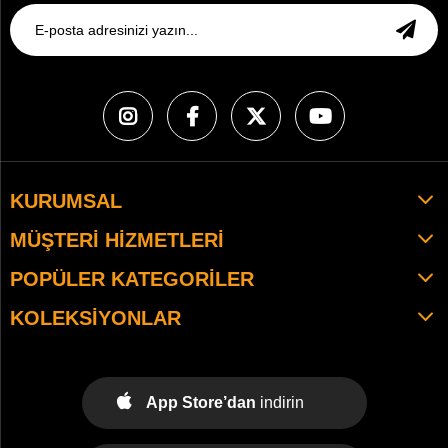
KURUMSAL
MÜŞTERI HIZMETLERI
POPÜLER KATEGORILER
KOLEKSIYONLAR
App Store’dan
indirin