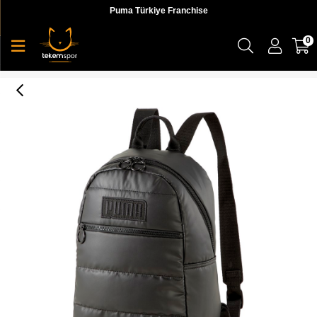
Puma Türkiye Franchise
0
Puma Prime Time Backpack Kadın Siyah Sırt Çantası - 07834301