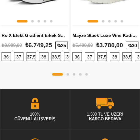
Rs-X Efekt Gradient Erkek Sneaker
Mayze Stack Luxe Wns Kadın Sneaker
₺6.749,25
₺3.780,00
₺8.999,00
₺5.400,00
%25
%30
36
37
37,5
38
38,5
39
36
40
37
40,5
37,5
41
38
42
38,5
42,5
3
100%
1.500 TL VE ÜZERİ
GÜVENLİ ALIŞVERİŞ
KARGO BEDAVA