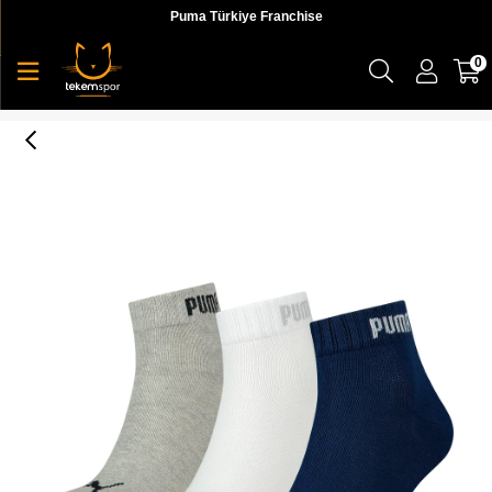
Puma Türkiye Franchise
0
Puma Quarter-V 3P Unisex Çorap