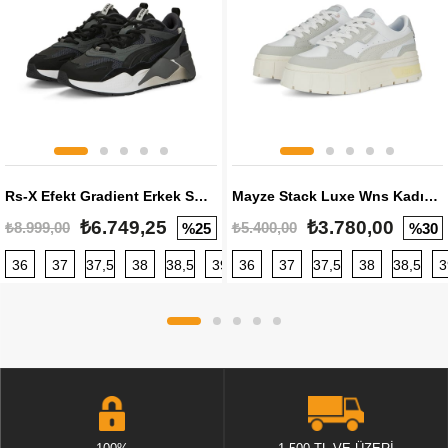
Rs-X Efekt Gradient Erkek Sneaker
Mayze Stack Luxe Wns Kadın Sneaker
₺6.749,25
₺3.780,00
₺8.999,00
₺5.400,00
%25
%30
36
37
37,5
38
38,5
39
36
40
37
40,5
37,5
41
38
42
38,5
42,5
3