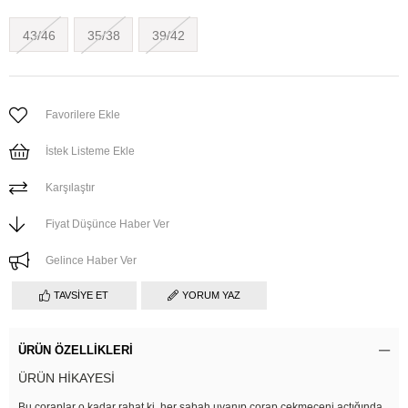
43/46
35/38
39/42
Favorilere Ekle
İstek Listeme Ekle
Karşılaştır
Fiyat Düşünce Haber Ver
Gelince Haber Ver
TAVSIYE ET
YORUM YAZ
ÜRÜN ÖZELLIKLERI
ÜRÜN HİKAYESİ
Bu çoraplar o kadar rahat ki, her sabah uyanıp çorap çekmeceni açtığında