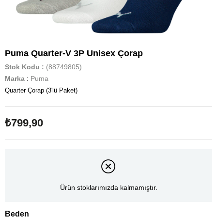
Puma Quarter-V 3P Unisex Çorap
Stok Kodu
(88749805)
Marka
:
Puma
Quarter Çorap (3'lü Paket)
₺799,90
Ürün stoklarımızda kalmamıştır.
Beden