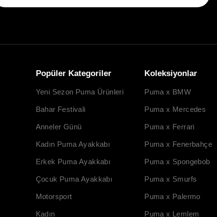
Popüler Kategoriler
Koleksiyonlar
Yeni Sezon Puma Ürünleri
Puma x BMW
Bahar Festivali
Puma x Mercedes
Anneler Günü
Puma x Ferrari
Kadın Puma Ayakkabı
Puma x Fenerbahçe
Erkek Puma Ayakkabı
Puma x Spongebob
Çocuk Puma Ayakkabı
Puma x Smurfs
Motorsport
Puma x Palermo
Kadın
Puma x Lemlem