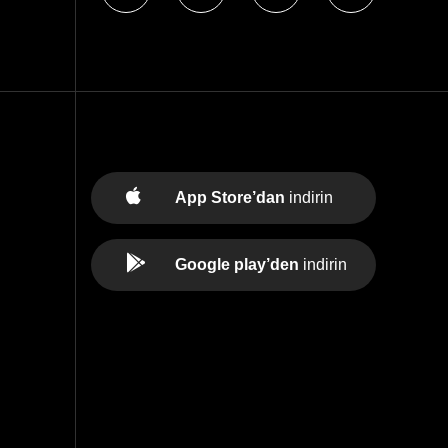
App Store’dan
indirin
Google play’den
indirin