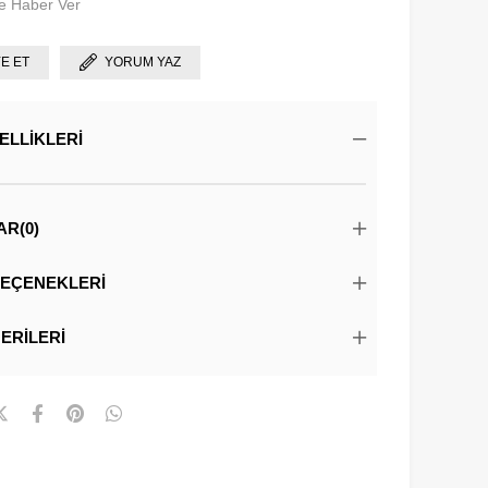
e Haber Ver
YE ET
YORUM YAZ
ELLIKLERI
AR
(0)
EÇENEKLERI
ERILERI