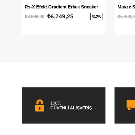
Rs-X Efekt Gradient Erkek Sneaker
₺6.749,25
₺8.999,00
₺5.400,0
%25
100%
GÜVENLİ ALIŞVERİŞ