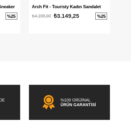
Sneaker
Arch Fit - Touristy Kadın Sandalet
Big
₺3.149,25
₺4.199,00
₺3.1
%25
%25
NDE
%100 ORİJİNAL
ÜRÜN GARANTİSİ