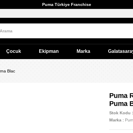
Puma Türkiye Franchise
Çocuk
Ekipman
Marka
Galatasara
ma Blac
Puma R
Puma B
Stok Kodu
Marka
:
Pu