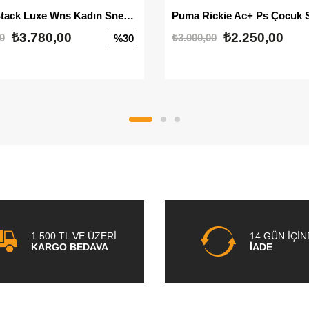
Mayze Stack Luxe Wns Kadın Sneaker
Puma Rickie Ac+ Ps Çocuk 
₺3.780,00
₺2.250,00
0
₺3.000,00
%30
1.500 TL VE ÜZERİ
14 GÜN İÇİ
KARGO BEDAVA
İADE