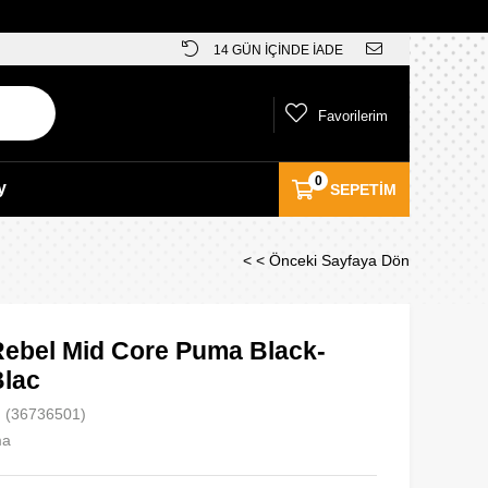
14 GÜN İÇİNDE İADE
Favorilerim
0
y
SEPETIM
< < Önceki Sayfaya Dön
ebel Mid Core Puma Black-
lac
(36736501)
ma