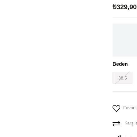
₺329,90
Beden
38,5
Favoril
Karşıla