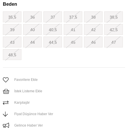
Beden
35,5
36
37
37,5
38
38,5
39
40
40,5
41
42
42,5
43
44
44,5
45
46
47
48,5
Favorilere Ekle
İstek Listeme Ekle
Karşılaştır
Fiyat Düşünce Haber Ver
Gelince Haber Ver