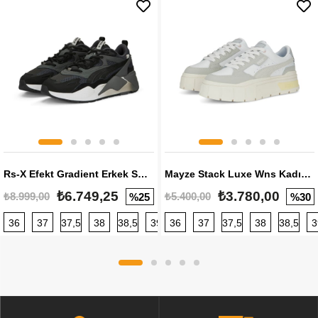
Rs-X Efekt Gradient Erkek Sneaker
Mayze Stack Luxe Wns Kadın Sneaker
₺6.749,25
₺3.780,00
₺8.999,00
₺5.400,00
%25
%30
36
37
37,5
38
38,5
39
36
40
37
40,5
37,5
41
38
42
38,5
42,5
3