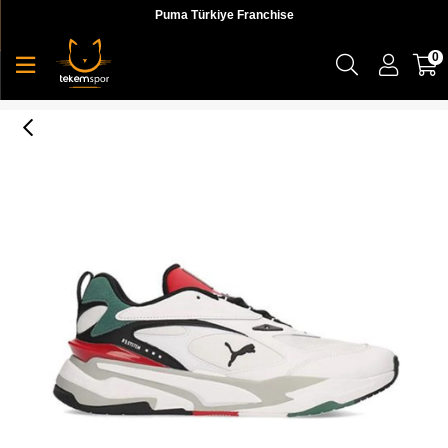
Puma Türkiye Franchise
0
Puma RS-Fast Mix Puma Unisex Beyaz Günlük Ayakkabı - 37564101