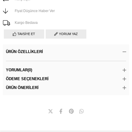
Fiyat Düşünce Haber Ver
Kargo Bedava
TAVSIYE ET
YORUM YAZ
ÜRÜN ÖZELLIKLERI
YORUMLAR
(0)
ÖDEME SEÇENEKLERI
ÜRÜN ÖNERILERI