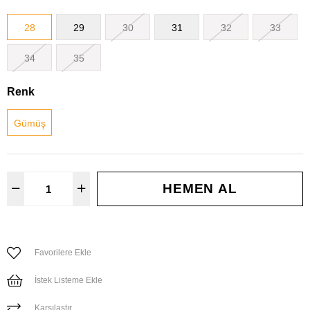
28
29
30
31
32
33
34
35
Renk
Gümüş
Favorilere Ekle
İstek Listeme Ekle
Karşılaştır