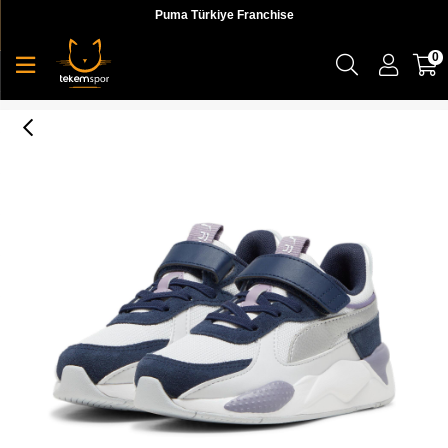
Puma Türkiye Franchise
0
Puma Rs-X Metallic Ac+ Ps Çocuk Sneaker