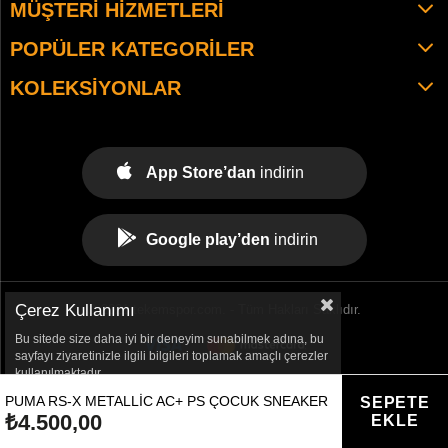
MÜŞTERI HIZMETLERI
POPÜLER KATEGORILER
KOLEKSIYONLAR
App Store’dan
indirin
Google play’den
indirin
Çerez Kullanımı
© 2021 tekemspor.com. - Tüm Hakları Saklıdır.
Bu sitede size daha iyi bir deneyim sunabilmek adına, bu
sayfayı ziyaretinizle ilgili bilgileri toplamak amaçlı çerezler
kullanılmaktadır.
PUMA RS-X METALLIC AC+ PS ÇOCUK SNEAKER
₺4.500,00