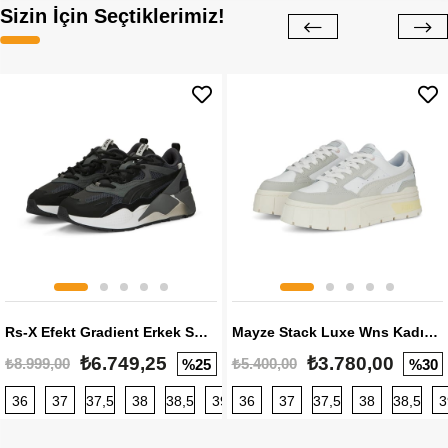
Sizin İçin Seçtiklerimiz!
Rs-X Efekt Gradient Erkek Sneaker
Mayze Stack Luxe Wns Kadın Sneaker
₺6.749,25
₺3.780,00
₺8.999,00
₺5.400,00
%25
%30
36
37
37,5
38
38,5
39
36
40
37
40,5
37,5
41
38
42
38,5
42,5
3