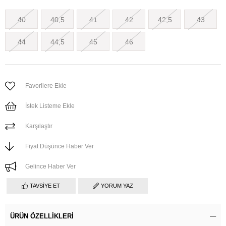
40
40,5
41
42
42,5
43
44
44,5
45
46
Favorilere Ekle
İstek Listeme Ekle
Karşılaştır
Fiyat Düşünce Haber Ver
Gelince Haber Ver
TAVSIYE ET
YORUM YAZ
ÜRÜN ÖZELLIKLERI