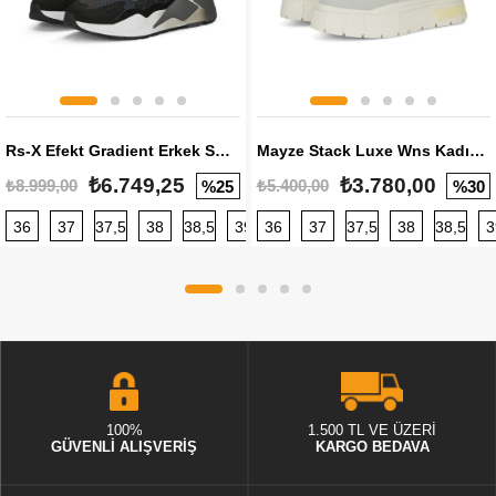
Rs-X Efekt Gradient Erkek Sneaker
Mayze Stack Luxe Wns Kadın Sneaker
₺6.749,25
₺3.780,00
₺8.999,00
₺5.400,00
%25
%30
36
37
37,5
38
38,5
39
36
40
37
40,5
37,5
41
38
42
38,5
42,5
3
100%
1.500 TL VE ÜZERİ
GÜVENLİ ALIŞVERİŞ
KARGO BEDAVA