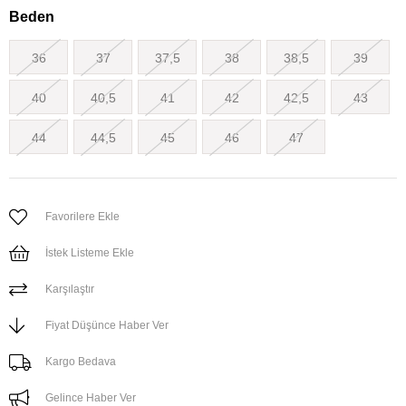
Beden
36
37
37,5
38
38,5
39
40
40,5
41
42
42,5
43
44
44,5
45
46
47
Favorilere Ekle
İstek Listeme Ekle
Karşılaştır
Fiyat Düşünce Haber Ver
Kargo Bedava
Gelince Haber Ver