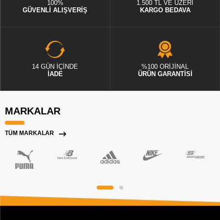
100%
1.500 TL VE ÜZERİ
GÜVENLİ ALIŞVERİŞ
KARGO BEDAVA
14 GÜN İÇİNDE
%100 ORİJİNAL
İADE
ÜRÜN GARANTİSİ
MARKALAR
TÜM MARKALAR