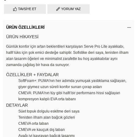
TAVSIYE ET
YORUM YAZ
ÜRÜN ÖZELLIKLERI
ÜRÜN HİKAYESİ
Günlük konfor için artan beklentileri karşılayan Serve Pro Lite ayakkabı,
hafif lüks için şok emici desteğe sahiptir. Sofistike deri saya, tenisten ilham
alan tasarım öğeleri ve minimalist zarafetle bu hoş ayakkabılar aynı
zamanda çağdaş bir hava da sunuyor.
ÖZELLİKLER + FAYDALAR
SoftFoam+: PUMA'nın her adımda yumuşak yastıklama sağlayan,
giyer giymez uzun süreli konfor sunan çorap astarı
CMEVA: PUMA'nın tüy gibi hafif bir performans hissi sağlayan
kompresyon kalıplı EVA orta tabanı
DETAYLAR
Süet topuk dolgulu eskitme deri saya
Tenisten ilham alan bağcık gözleri
CMEVA orta taban
CMEVA ve kauçuk dış taban
Ayağı iyi kavrayan bağcık tasarımı