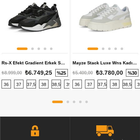
Rs-X Efekt Gradient Erkek Sneaker
Mayze Stack Luxe Wns Kadın Sneaker
₺6.749,25
₺3.780,00
₺8.999,00
₺5.400,00
%25
%30
36
37
37,5
38
38,5
39
36
40
37
40,5
37,5
41
38
42
38,5
42,5
3