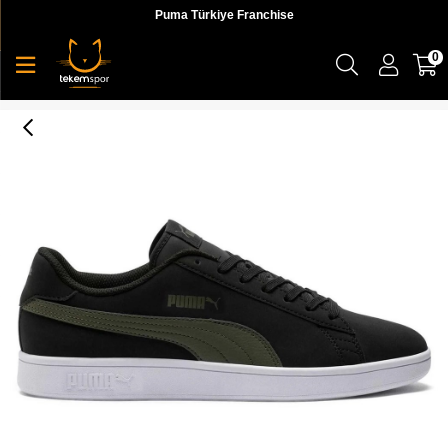
Puma Türkiye Franchise
0
Puma Smash Buck v2 TD Erkek Günlük Ayakkabı - 38261201