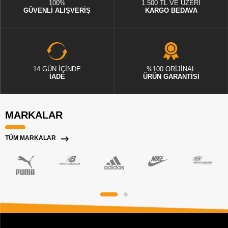
100%
1.500 TL VE ÜZERİ
GÜVENLİ ALIŞVERİŞ
KARGO BEDAVA
14 GÜN İÇİNDE
%100 ORİJİNAL
İADE
ÜRÜN GARANTİSİ
MARKALAR
TÜM MARKALAR