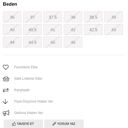
Beden
36
37
37,5
38
38,5
39
40
40,5
41
42
42,5
43
44
44,5
45
46
Favorilere Ekle
İstek Listeme Ekle
Karşılaştır
Fiyat Düşünce Haber Ver
Gelince Haber Ver
TAVSIYE ET
YORUM YAZ