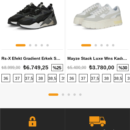
Rs-X Efekt Gradient Erkek Sneaker
Mayze Stack Luxe Wns Kadın Sneaker
₺6.749,25
₺3.780,00
₺8.999,00
₺5.400,00
%25
%30
36
37
37,5
38
38,5
39
36
40
37
40,5
37,5
41
38
42
38,5
42,5
3