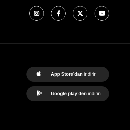
App Store’dan
indirin
Google play’den
indirin