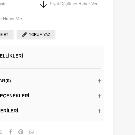
ştır
Fiyat Düşünce Haber Ver
e Haber Ver
YE ET
YORUM YAZ
ELLIKLERI
AR
(0)
EÇENEKLERI
ERILERI