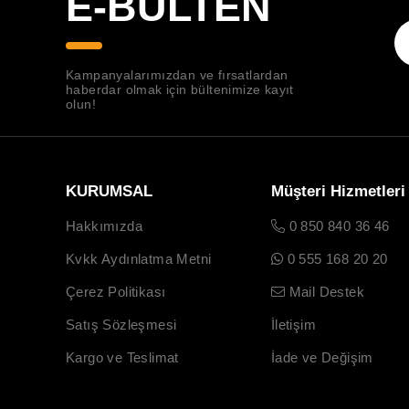
E-BÜLTEN
Kampanyalarımızdan ve fırsatlardan
haberdar olmak için bültenimize kayıt
olun!
KURUMSAL
Müşteri Hizmetleri
Hakkımızda
0 850 840 36 46
Kvkk Aydınlatma Metni
0 555 168 20 20
Çerez Politikası
Mail Destek
Satış Sözleşmesi
İletişim
Kargo ve Teslimat
İade ve Değişim