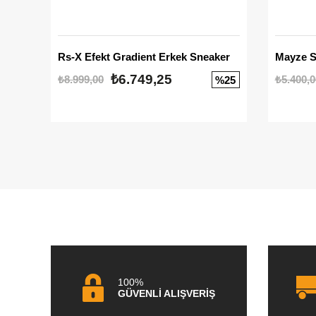
Rs-X Efekt Gradient Erkek Sneaker
₺6.749,25
₺8.999,00
₺5.400,0
%25
100%
GÜVENLİ ALIŞVERİŞ