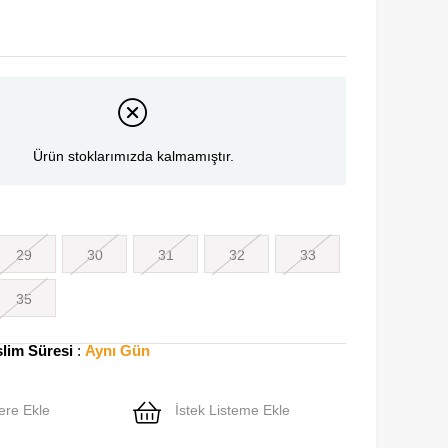
Ürün stoklarımızda kalmamıştır.
29
30
31
32
33
35
slim Süresi
:
Aynı Gün
ere Ekle
İstek Listeme Ekle