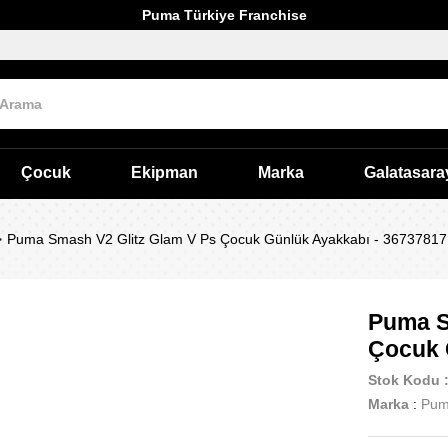
Puma Türkiye Franchise
Çocuk
Ekipman
Marka
Galatasara
Puma Smash V2 Glitz Glam V Ps Çocuk Günlük Ayakkabı - 36737817
Puma S
Çocuk 
Stok Kodu
Marka
:
Pu