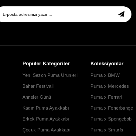
Popüler Kategoriler
Koleksiyonlar
Yeni Sezon Puma Ürünleri
Puma x BMW
Bahar Festivali
Puma x Mercedes
Anneler Günü
Puma x Ferrari
Kadın Puma Ayakkabı
Puma x Fenerbahçe
Erkek Puma Ayakkabı
Puma x Spongebob
Çocuk Puma Ayakkabı
Puma x Smurfs