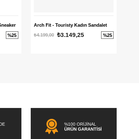
Sneaker
Arch Fit - Touristy Kadın Sandalet
Big
₺3.149,25
₺4.199,00
₺3.1
%25
%25
NDE
%100 ORİJİNAL
ÜRÜN GARANTİSİ