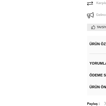
Karşıla
Gelinc
TAVSI
ÜRÜN ÖZ
YORUML
ÖDEME S
ÜRÜN ÖN
Paylaş :