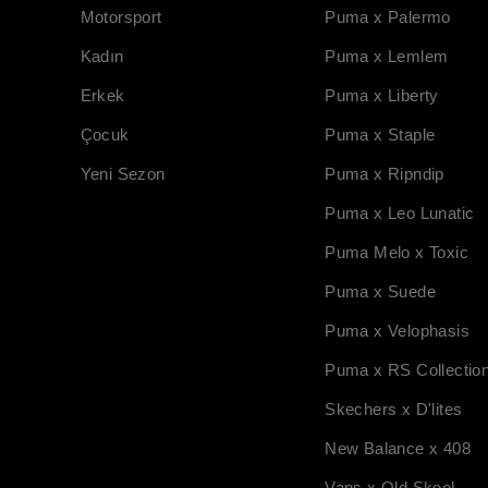
Motorsport
Puma x Palermo
Kadın
Puma x Lemlem
Erkek
Puma x Liberty
Çocuk
Puma x Staple
Yeni Sezon
Puma x Ripndip
Puma x Leo Lunatic
Puma Melo x Toxic
Puma x Suede
Puma x Velophasis
Puma x RS Collectio
Skechers x D'lites
New Balance x 408
Vans x Old Skool