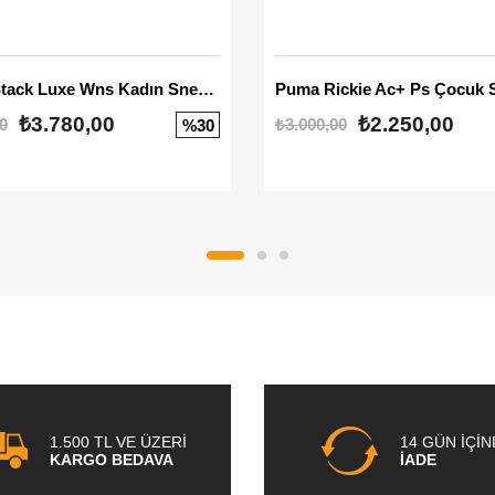
Mayze Stack Luxe Wns Kadın Sneaker
Puma Rickie Ac+ Ps Çocuk 
₺3.780,00
₺2.250,00
0
₺3.000,00
%30
1.500 TL VE ÜZERİ
14 GÜN İÇİ
KARGO BEDAVA
İADE