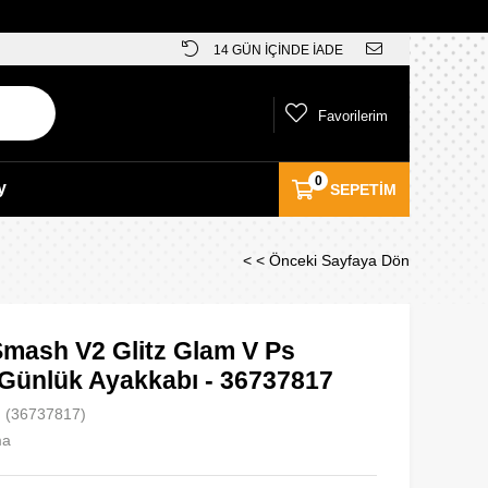
14 GÜN İÇİNDE İADE
Favorilerim
0
y
SEPETIM
< < Önceki Sayfaya Dön
mash V2 Glitz Glam V Ps
Günlük Ayakkabı - 36737817
(36737817)
ma