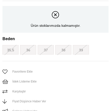
Ürün stoklarımızda kalmamıştır.
Beden
35,5
36
37
38
39
Favorilere Ekle
İstek Listeme Ekle
Karşılaştır
Fiyat Düşünce Haber Ver