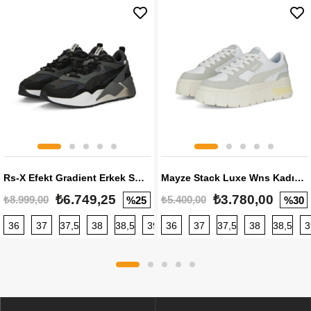
Rs-X Efekt Gradient Erkek Sneaker
Mayze Stack Luxe Wns Kadın Sneaker
₺6.749,25
₺3.780,00
₺8.999,00
₺5.400,00
%25
%30
36
37
37,5
38
38,5
39
36
40
37
40,5
37,5
41
38
42
38,5
42,5
3