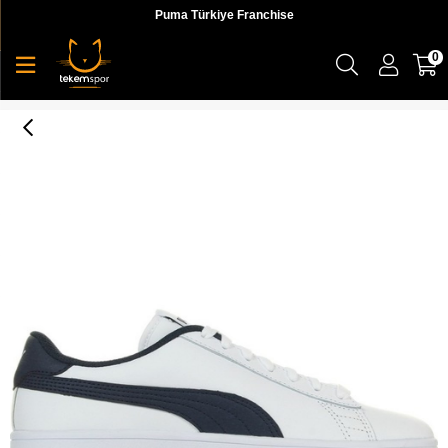
Puma Türkiye Franchise
0
Puma Smash V2 L Jr Kadın Günlük Ayakkabı - 36517004