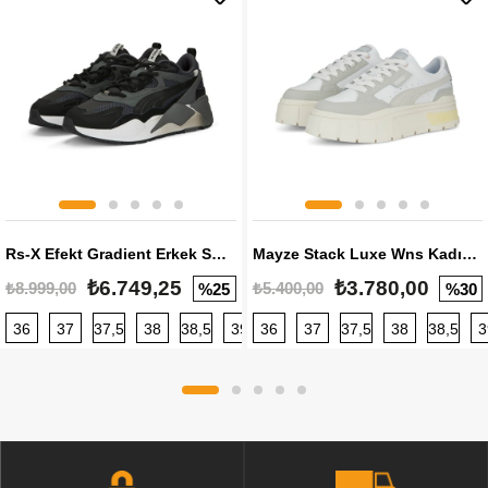
Rs-X Efekt Gradient Erkek Sneaker
Mayze Stack Luxe Wns Kadın Sneaker
₺6.749,25
₺3.780,00
₺8.999,00
₺5.400,00
%25
%30
36
37
37,5
38
38,5
39
36
40
37
40,5
37,5
41
38
42
38,5
42,5
3