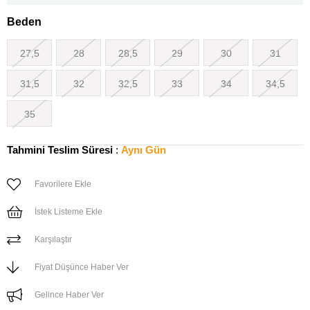
Beden
27,5
28
28,5
29
30
31
31,5
32
32,5
33
34
34,5
35
Tahmini Teslim Süresi
:
Aynı Gün
Favorilere Ekle
İstek Listeme Ekle
Karşılaştır
Fiyat Düşünce Haber Ver
Gelince Haber Ver