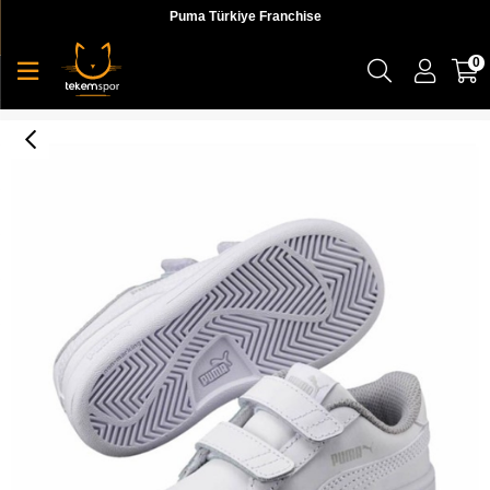
Puma Türkiye Franchise
0
Puma Smash V2 L V Ps Çocuk Günlük Ayakkabı - 36517302