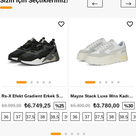
Sizin İçin Seçtiklerimiz!
Rs-X Efekt Gradient Erkek Sneaker
Mayze Stack Luxe Wns Kadın Sneaker
₺6.749,25
₺3.780,00
₺8.999,00
₺5.400,00
%25
%30
36
37
37,5
38
38,5
39
36
40
37
40,5
37,5
41
38
42
38,5
42,5
3