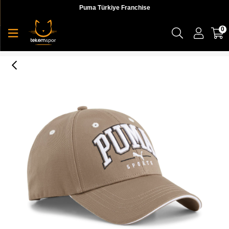
Puma Türkiye Franchise
0
Puma Squad Bb Cap Unisex Şapka