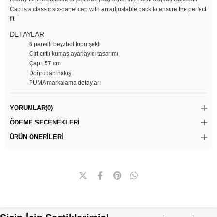
Cap is a classic six-panel cap with an adjustable back to ensure the perfect
fit.
DETAYLAR
6 panelli beyzbol topu şekli
Cırt cırtlı kumaş ayarlayıcı tasarımı
Çapı: 57 cm
Doğrudan nakış
PUMA markalama detayları
YORUMLAR
(0)
ÖDEME SEÇENEKLERI
ÜRÜN ÖNERILERI