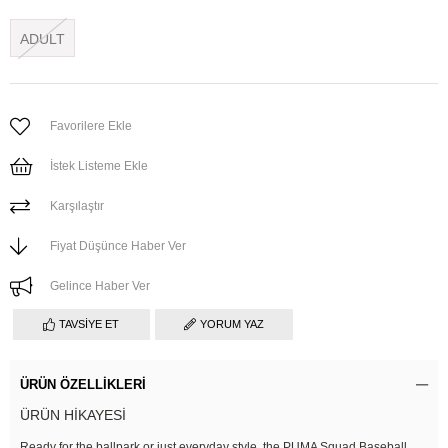
ADULT
Favorilere Ekle
İstek Listeme Ekle
Karşılaştır
Fiyat Düşünce Haber Ver
Gelince Haber Ver
TAVSIYE ET
YORUM YAZ
ÜRÜN ÖZELLIKLERI
ÜRÜN HİKAYESİ
Ready for the ballpark or just everyday style, the PUMA Squad Baseball