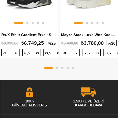
Rs-X Efekt Gradient Erkek Sneaker
Mayze Stack Luxe Wns Kadın Sneaker
₺6.749,25
₺3.780,00
₺8.999,00
₺5.400,00
%25
%30
36
37
37,5
38
38,5
39
36
40
37
40,5
37,5
41
38
42
38,5
42,5
3
100%
1.500 TL VE ÜZERİ
GÜVENLİ ALIŞVERİŞ
KARGO BEDAVA