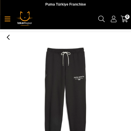
Puma Türkiye Franchise
0
Puma Team Sweatpants Tr Erkek Eşofman Altı