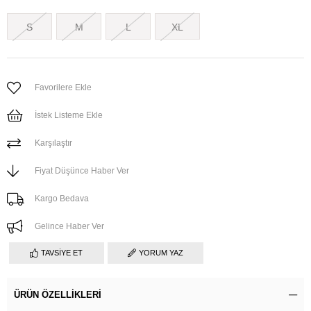
S
M
L
XL
Favorilere Ekle
İstek Listeme Ekle
Karşılaştır
Fiyat Düşünce Haber Ver
Kargo Bedava
Gelince Haber Ver
TAVSIYE ET
YORUM YAZ
ÜRÜN ÖZELLIKLERI