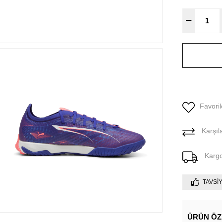
Favoril
Karşıla
Karg
TAVSI
ÜRÜN ÖZ