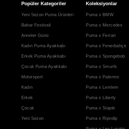
Popüler Kategoriler
Koleksiyonlar
Yeni Sezon Puma Ürünleri
Puma x BMW
Bahar Festivali
Puma x Mercedes
Anneler Günü
Puma x Ferrari
Kadın Puma Ayakkabı
Puma x Fenerbahçe
Erkek Puma Ayakkabı
Puma x Spongebob
Çocuk Puma Ayakkabı
Puma x Smurfs
Motorsport
Puma x Palermo
Kadın
Puma x Lemlem
Erkek
Puma x Liberty
Çocuk
Puma x Staple
Yeni Sezon
Puma x Ripndip
Puma x Leo Lunatic