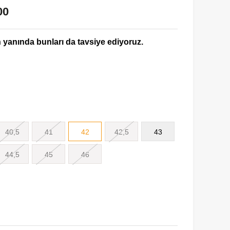
00
yanında bunları da tavsiye ediyoruz.
40,5
41
42
42,5
43
44,5
45
46