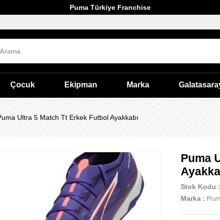
Puma Türkiye Franchise
Çocuk
Ekipman
Marka
Galatasara
Puma Ultra 5 Match Tt Erkek Futbol Ayakkabı
Puma Ul
Ayakka
Stok Kodu
Marka
:
Pu