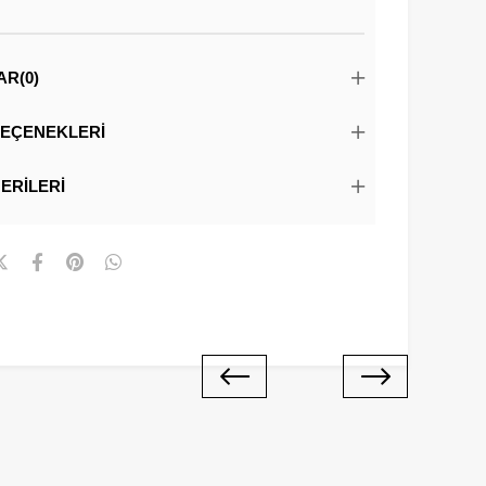
AR
(0)
EÇENEKLERI
ERILERI