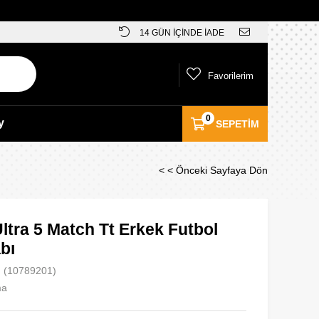
14 GÜN İÇİNDE İADE
Favorilerim
0
y
SEPETIM
< < Önceki Sayfaya Dön
tra 5 Match Tt Erkek Futbol
bı
(10789201)
ma