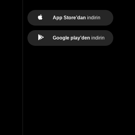
App Store’dan
indirin
Google play’den
indirin