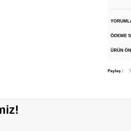
YORUML
ÖDEME S
ÜRÜN ÖN
Paylaş :
miz!