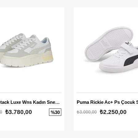
Mayze Stack Luxe Wns Kadın Sneaker
Puma Rickie Ac+ Ps Çocuk 
₺3.780,00
₺2.250,00
0
₺3.000,00
%30