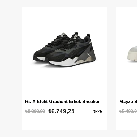
Rs-X Efekt Gradient Erkek Sneaker
₺6.749,25
₺8.999,00
₺5.400,0
%25