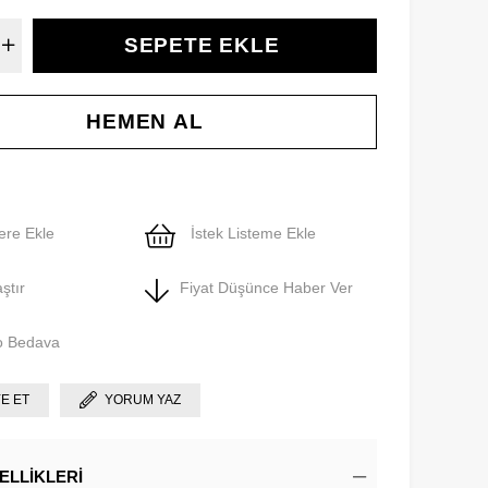
ere Ekle
İstek Listeme Ekle
ştır
Fiyat Düşünce Haber Ver
o Bedava
YE ET
YORUM YAZ
ELLIKLERI