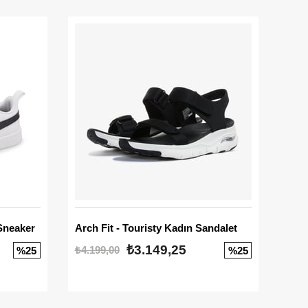
Sneaker
Arch Fit - Touristy Kadın Sandalet
Big
₺3.149,25
₺4.199,00
₺3.1
%25
%25