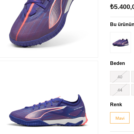
₺5.400,
Bu ürünün 
Beden
40
44
Renk
Mavi