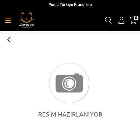
Puma Türkiye Franchise
0
Puma X Attempt Deconstructed Crew Erkek Sweatshirt - 59827245