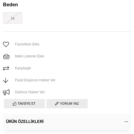
Beden
M
Favorilere Ekle
İstek Listeme Ekle
Karşılaştır
Fiyat Düşünce Haber Ver
Gelince Haber Ver
TAVSIYE ET
YORUM YAZ
ÜRÜN ÖZELLIKLERI