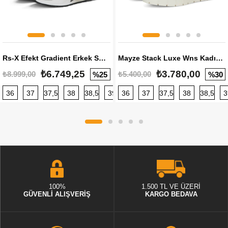
Rs-X Efekt Gradient Erkek Sneaker
Mayze Stack Luxe Wns Kadın Sneaker
₺6.749,25
₺3.780,00
₺8.999,00
₺5.400,00
%25
%30
36
37
37,5
38
38,5
39
36
40
37
40,5
37,5
41
38
42
38,5
42,5
3
100%
1.500 TL VE ÜZERİ
GÜVENLİ ALIŞVERİŞ
KARGO BEDAVA