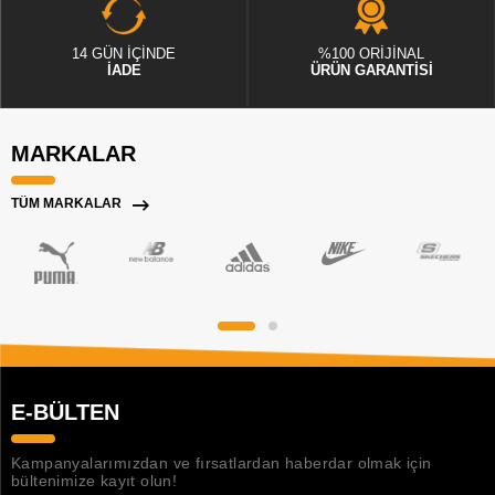
14 GÜN İÇİNDE
%100 ORİJİNAL
İADE
ÜRÜN GARANTİSİ
MARKALAR
TÜM MARKALAR
E-BÜLTEN
Kampanyalarımızdan ve fırsatlardan haberdar olmak için
bültenimize kayıt olun!