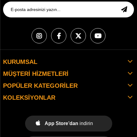
KURUMSAL
MÜŞTERI HIZMETLERI
POPÜLER KATEGORILER
KOLEKSIYONLAR
App Store’dan
indirin