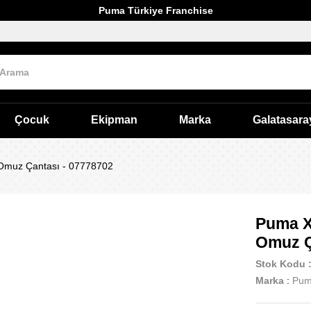
Puma Türkiye Franchise
Çocuk
Ekipman
Marka
Galatasara
 Omuz Çantası - 07778702
Puma X
Omuz Ç
Stok Kodu
Marka
:
Pu