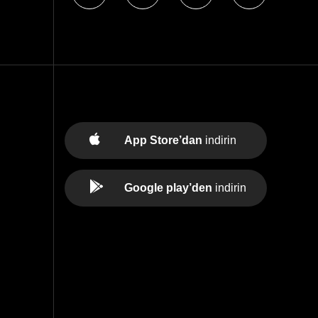
App Store’dan
indirin
Google play’den
indirin