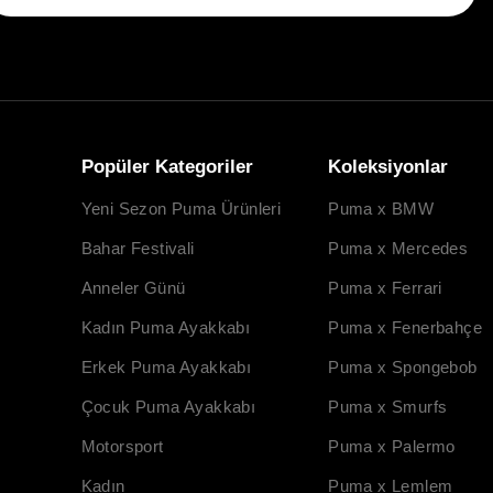
Popüler Kategoriler
Koleksiyonlar
Yeni Sezon Puma Ürünleri
Puma x BMW
Bahar Festivali
Puma x Mercedes
Anneler Günü
Puma x Ferrari
Kadın Puma Ayakkabı
Puma x Fenerbahçe
Erkek Puma Ayakkabı
Puma x Spongebob
Çocuk Puma Ayakkabı
Puma x Smurfs
Motorsport
Puma x Palermo
Kadın
Puma x Lemlem