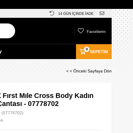
14 GÜN İÇİNDE İADE
Favorilerim
0
y
SEPETIM
< < Önceki Sayfaya Dön
 Fırst Mıle Cross Body Kadın
antası - 07778702
(07778702)
ma