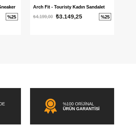
Sneaker
Arch Fit - Touristy Kadın Sandalet
Big
₺3.149,25
₺4.199,00
₺3.1
%25
%25
NDE
%100 ORİJİNAL
ÜRÜN GARANTİSİ