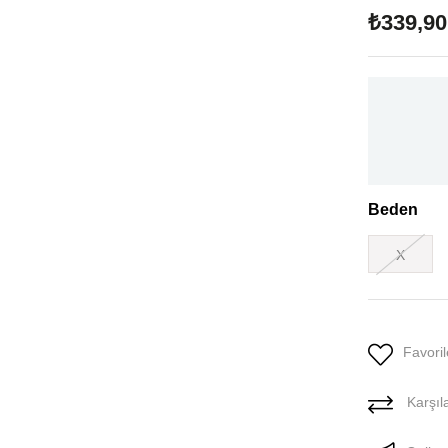
₺339,90
Beden
X
Favoril
Karşıla