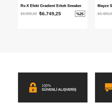
Rs-X Efekt Gradient Erkek Sneaker
₺6.749,25
₺8.999,00
₺5.400,0
%25
100%
GÜVENLİ ALIŞVERİŞ