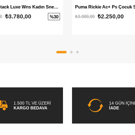
Mayze Stack Luxe Wns Kadın Sneaker
Puma Rickie Ac+ Ps Çocuk 
₺3.780,00
₺2.250,00
0
₺3.000,00
%30
1.500 TL VE ÜZERİ
14 GÜN İÇİ
KARGO BEDAVA
İADE