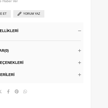
e Haber Ver
YE ET
YORUM YAZ
ELLIKLERI
AR
(0)
EÇENEKLERI
ERILERI